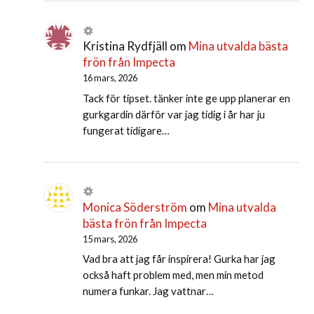
Kristina Rydfjäll
om
Mina utvalda bästa
frön från Impecta
16 mars, 2026
Tack för tipset. tänker inte ge upp planerar en
gurkgardin därför var jag tidig i år har ju
fungerat tidigare…
Monica Söderström
om
Mina utvalda
bästa frön från Impecta
15 mars, 2026
Vad bra att jag får inspirera! Gurka har jag
också haft problem med, men min metod
numera funkar. Jag vattnar…