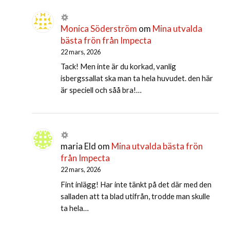
Monica Söderström
om
Mina utvalda
bästa frön från Impecta
22 mars, 2026
Tack! Men inte är du korkad, vanlig
isbergssallat ska man ta hela huvudet. den här
är speciell och såå bra!…
maria Eld
om
Mina utvalda bästa frön
från Impecta
22 mars, 2026
Fint inlägg! Har inte tänkt på det där med den
salladen att ta blad utifrån, trodde man skulle
ta hela…