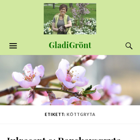
Hoppa
till
innehåll
GladiGrönt
S
MENY
ETIKETT:
KÖTTGRYTA