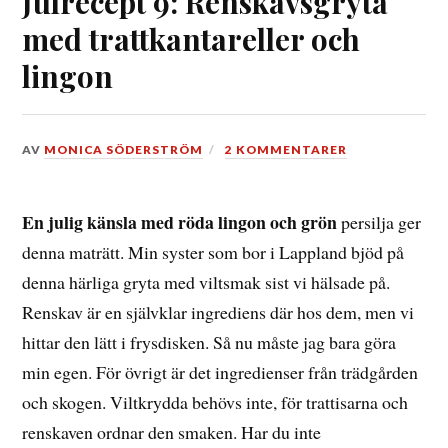
Julrecept 9: Renskavsgryta
med trattkantareller och
lingon
DEN
AV
MONICA SÖDERSTRÖM
2 KOMMENTARER
9
DECEMBER,
2021
En julig känsla med röda lingon och grön
persilja ger
denna maträtt. Min syster som bor i Lappland bjöd på
denna härliga gryta med viltsmak sist vi hälsade på.
Renskav är en självklar ingrediens där hos dem, men vi
hittar den lätt i frysdisken. Så nu måste jag bara göra
min egen. För övrigt är det ingredienser från trädgården
och skogen. Viltkrydda behövs inte, för trattisarna och
renskaven ordnar den smaken. Har du inte