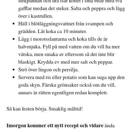
stekpannan och dra isär köttet i små bitar med två
gafflar medan det steker. Salta och peppra och lägg
över i kastrullen.
Häll i blötläggningsvattnet från svampen och
grädden. Låt koka ca 10 minuter.
Lägg i morotsslantarna och koka tills de är
halvmjuka. Fyll på med vatten om du vill ha mer
vätska, men smaka av eftersom så det inte blir
blaskigt. Krydda ev med mer salt och peppar.
Strö över lingon och persilja.
Servera med ris eller potatis som kan suga upp den
goda skyn. Färska grönsaker också om du vill,
annars är rätten egentligen redan komplett.
Så kan festen börja. Smaklig måltid!
Imorgon kommer ett nytt recept och vidare
ända