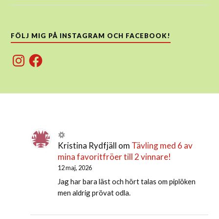
FÖLJ MIG PÅ INSTAGRAM OCH FACEBOOK!
Instagram
Facebook
Kristina Rydfjäll
om
Tävling med 6 av
mina favoritfröer till 2 vinnare!
12 maj, 2026
Jag har bara läst och hört talas om piplöken
men aldrig prövat odla.