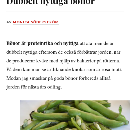
Dubbelt nyttiga bönor
DEN
AV
MONICA SÖDERSTRÖM
19
SEPTEMBER,
2018
Bönor är proteinrika och nyttiga
att äta men de är
dubbelt nyttiga eftersom de också förbättrar jorden, när
de producerar kväve med hjälp av bakterier på rötterna.
På dem kan man se ärtliknande knölar som är rosa inuti.
Medan jag smaskar på goda bönor förbereds alltså
jorden för nästa års odling.