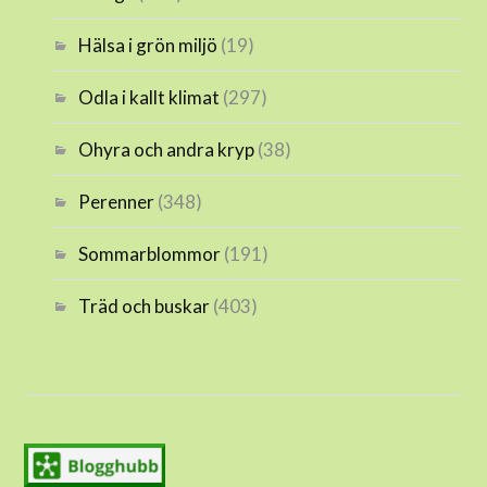
Hälsa i grön miljö
(19)
Odla i kallt klimat
(297)
Ohyra och andra kryp
(38)
Perenner
(348)
Sommarblommor
(191)
Träd och buskar
(403)