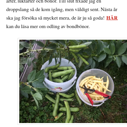
ärter, luktärter och bönor. Till slut fixade jag en
droppslang så de kom igång, men väldigt sent. Nästa år
HÄR
ska jag försöka så mycket mera, de är ju så goda!
kan du läsa mer om odling av bondbönor.