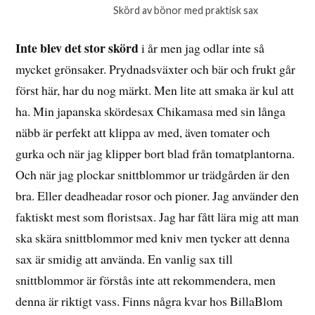
Skörd av bönor med praktisk sax
Inte blev det stor skörd
i år men jag odlar inte så
mycket grönsaker. Prydnadsväxter och bär och frukt går
först här, har du nog märkt. Men lite att smaka är kul att
ha. Min japanska skördesax Chikamasa med sin långa
näbb är perfekt att klippa av med, även tomater och
gurka och när jag klipper bort blad från tomatplantorna.
Och när jag plockar snittblommor ur trädgården är den
bra. Eller deadheadar rosor och pioner. Jag använder den
faktiskt mest som floristsax. Jag har fått lära mig att man
ska skära snittblommor med kniv men tycker att denna
sax är smidig att använda. En vanlig sax till
snittblommor är förstås inte att rekommendera, men
denna är riktigt vass. Finns några kvar hos BillaBlom