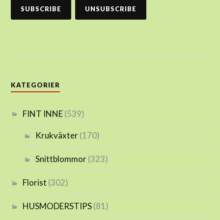
KATEGORIER
FINT INNE
(539)
Krukväxter
(170)
Snittblommor
(323)
Florist
(302)
HUSMODERSTIPS
(81)