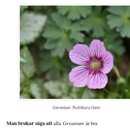
Geranium ´Rothbury Gem´
Man brukar säga att
alla
Geranium
är bra