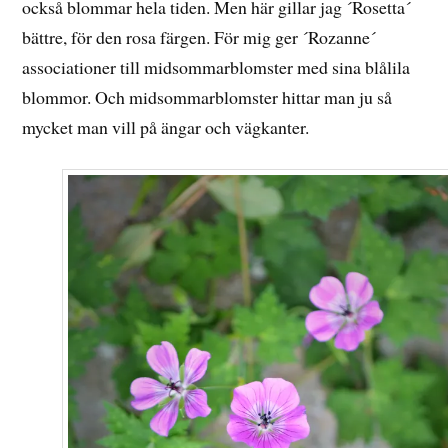
också blommar hela tiden. Men här gillar jag ´Rosetta´
bättre, för den rosa färgen. För mig ger ´Rozanne´
associationer till midsommarblomster med sina blålila
blommor. Och midsommarblomster hittar man ju så
mycket man vill på ängar och vägkanter.