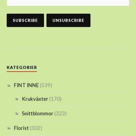
KATEGORIER
FINT INNE
(539)
Krukväxter
(170)
Snittblommor
(323)
Florist
(302)