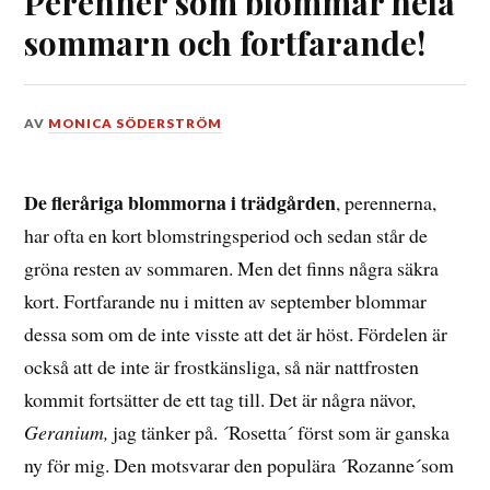
Perenner som blommar hela
sommarn och fortfarande!
DEN
AV
MONICA SÖDERSTRÖM
18
SEPTEMBER,
2018
De fleråriga blommorna i trädgården
, perennerna,
har ofta en kort blomstringsperiod och sedan står de
gröna resten av sommaren. Men det finns några säkra
kort. Fortfarande nu i mitten av september blommar
dessa som om de inte visste att det är höst. Fördelen är
också att de inte är frostkänsliga, så när nattfrosten
kommit fortsätter de ett tag till. Det är några nävor,
Geranium,
jag tänker på. ´Rosetta´ först som är ganska
ny för mig. Den motsvarar den populära ´Rozanne´som