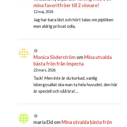
mina favoritfröer till 2 vinnare!
12 maj, 2026
Jag har bara läst och hört talas om piplöken
men aldrig prövat odla.
Monica Söderström
om
Mina utvalda
bästa frön från Impecta
22 mars, 2026
Tack! Men inte är du korkad, vanlig
isbergssallat ska man ta hela huvudet. den här
är speciell och såå bra!…
maria Eld
om
Mina utvalda bästa frön