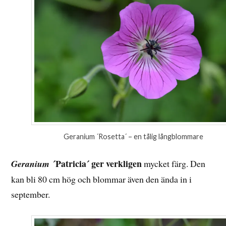
Geranium ´Rosetta´ – en tålig långblommare
´Patricia´ ger verkligen
Geranium
mycket färg. Den
kan bli 80 cm hög och blommar även den ända in i
september.