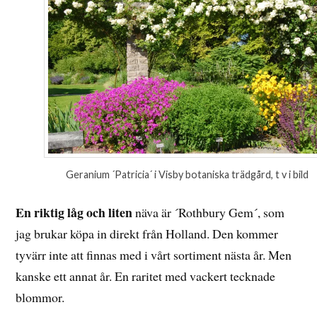
Geranium ´Patricia´ i Visby botaniska trädgård, t v i bild
En riktig låg och liten
näva är ´Rothbury Gem´, som
jag brukar köpa in direkt från Holland. Den kommer
tyvärr inte att finnas med i vårt sortiment nästa år. Men
kanske ett annat år. En raritet med vackert tecknade
blommor.