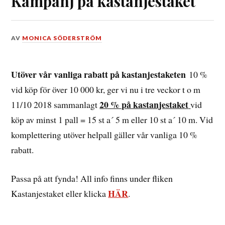
Kampanj på kastanjestaket
DEN
AV
MONICA SÖDERSTRÖM
24
SEPTEMBER,
2018
Utöver vår vanliga rabatt på kastanjestaketen
10 %
vid köp för över 10 000 kr, ger vi nu i tre veckor t o m
20 % på kastanjestaket
11/10 2018 sammanlagt
vid
köp av minst 1 pall = 15 st a´ 5 m eller 10 st a´ 10 m. Vid
komplettering utöver helpall gäller vår vanliga 10 %
rabatt.
Passa på att fynda! All info finns under fliken
HÄR
Kastanjestaket eller klicka
.