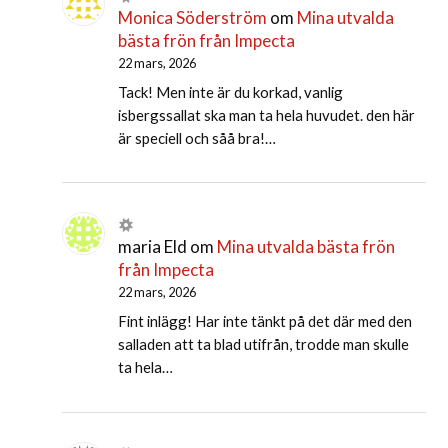
Monica Söderström
om
Mina utvalda
bästa frön från Impecta
22 mars, 2026
Tack! Men inte är du korkad, vanlig
isbergssallat ska man ta hela huvudet. den här
är speciell och såå bra!…
maria Eld
om
Mina utvalda bästa frön
från Impecta
22 mars, 2026
Fint inlägg! Har inte tänkt på det där med den
salladen att ta blad utifrån, trodde man skulle
ta hela…