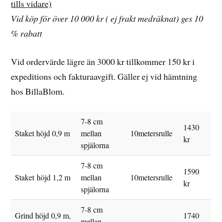
tills vidare)
Vid köp för över 10 000 kr ( ej frakt medräknat) ges 10
% rabatt
Vid ordervärde lägre än 3000 kr tillkommer 150 kr i
expeditions och fakturaavgift. Gäller ej vid hämtning
hos BillaBlom.
7-8 cm
1430
Staket höjd 0,9 m
mellan
10metersrulle
kr
spjälorna
7-8 cm
1590
Staket höjd 1,2 m
mellan
10metersrulle
kr
spjälorna
7-8 cm
Grind höjd 0,9 m,
1740
mellan