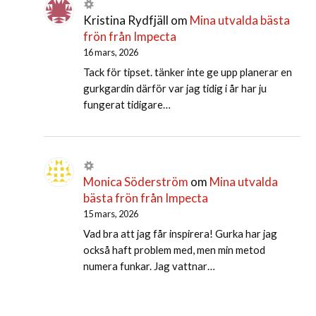
Kristina Rydfjäll
om
Mina utvalda bästa
frön från Impecta
16 mars, 2026
Tack för tipset. tänker inte ge upp planerar en
gurkgardin därför var jag tidig i år har ju
fungerat tidigare…
Monica Söderström
om
Mina utvalda
bästa frön från Impecta
15 mars, 2026
Vad bra att jag får inspirera! Gurka har jag
också haft problem med, men min metod
numera funkar. Jag vattnar…