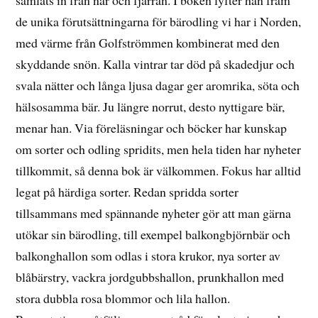
samlats in från när och fjärran. I boken lyfter han fram
de unika förutsättningarna för bärodling vi har i Norden,
med värme från Golfströmmen kombinerat med den
skyddande snön. Kalla vintrar tar död på skadedjur och
svala nätter och långa ljusa dagar ger aromrika, söta och
hälsosamma bär. Ju längre norrut, desto nyttigare bär,
menar han. Via föreläsningar och böcker har kunskap
om sorter och odling spridits, men hela tiden har nyheter
tillkommit, så denna bok är välkommen. Fokus har alltid
legat på härdiga sorter. Redan spridda sorter
tillsammans med spännande nyheter gör att man gärna
utökar sin bärodling, till exempel balkongbjörnbär och
balkonghallon som odlas i stora krukor, nya sorter av
blåbärstry, vackra jordgubbshallon, prunkhallon med
stora dubbla rosa blommor och lila hallon.