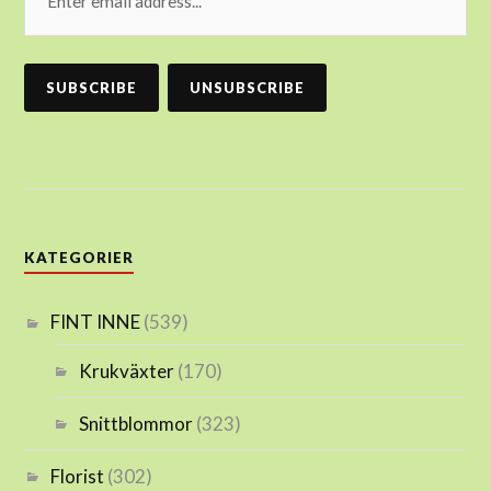
KATEGORIER
FINT INNE
(539)
Krukväxter
(170)
Snittblommor
(323)
Florist
(302)