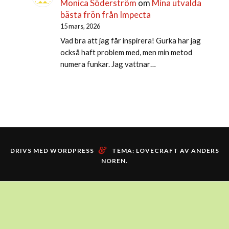
Monica Söderström
om
Mina utvalda
bästa frön från Impecta
15 mars, 2026
Vad bra att jag får inspirera! Gurka har jag
också haft problem med, men min metod
numera funkar. Jag vattnar…
&
DRIVS MED WORDPRESS
TEMA: LOVECRAFT AV
ANDERS
NOREN
.