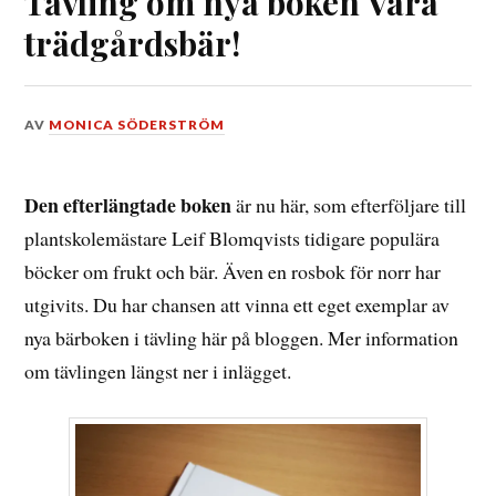
Tävling om nya boken Våra
trädgårdsbär!
DEN
AV
MONICA SÖDERSTRÖM
3
JANUARI,
2021
Den efterlängtade boken
är nu här, som efterföljare till
plantskolemästare Leif Blomqvists tidigare populära
böcker om frukt och bär. Även en rosbok för norr har
utgivits. Du har chansen att vinna ett eget exemplar av
nya bärboken i tävling här på bloggen. Mer information
om tävlingen längst ner i inlägget.