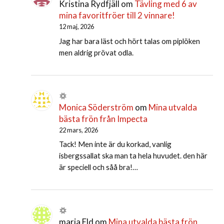
Kristina Rydfjäll
om
Tävling med 6 av
mina favoritfröer till 2 vinnare!
12 maj, 2026
Jag har bara läst och hört talas om piplöken
men aldrig prövat odla.
Monica Söderström
om
Mina utvalda
bästa frön från Impecta
22 mars, 2026
Tack! Men inte är du korkad, vanlig
isbergssallat ska man ta hela huvudet. den här
är speciell och såå bra!…
maria Eld
om
Mina utvalda bästa frön