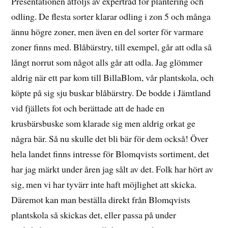
Presentationen åtföljs av expertråd för plantering och
odling. De flesta sorter klarar odling i zon 5 och många
ännu högre zoner, men även en del sorter för varmare
zoner finns med. Blåbärstry, till exempel, går att odla så
långt norrut som något alls går att odla. Jag glömmer
aldrig när ett par kom till BillaBlom, vår plantskola, och
köpte på sig sju buskar blåbärstry. De bodde i Jämtland
vid fjällets fot och berättade att de hade en
krusbärsbuske som klarade sig men aldrig orkat ge
några bär. Så nu skulle det bli bär för dem också! Över
hela landet finns intresse för Blomqvists sortiment, det
har jag märkt under åren jag sålt av det. Folk har hört av
sig, men vi har tyvärr inte haft möjlighet att skicka.
Däremot kan man beställa direkt från Blomqvists
plantskola så skickas det, eller passa på under