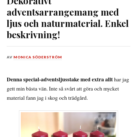
Dekorativt
adventsarrangemang med
ljus och naturmaterial. Enkel
beskrivning!
DEN
AV
MONICA SÖDERSTRÖM
3
DECEMBER,
2023
Denna special-adventsljusstake med extra allt
har jag
gett min bästa vän. Inte så svårt att göra och mycket
material fann jag i skog och trädgård.