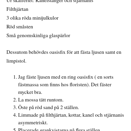
Ur skafferiet: Kanelstänger och stjärnanis
Filthjärtan
3 olika röda minijulkulor
Röd småsten
Små genomskinliga glaspärlor
Dessutom behövdes oasisfix för att fästa ljusen samt en
limpistol.
Jag fäste ljusen med en ring oasisfix ( en sorts
fästmassa som finns hos floristen). Det fäster
mycket bra.
La mossa tätt runtom.
Öste på röd sand på 2 ställen.
Limmade på filthjärtan, kottar, kanel och stjärnanis
asymmetriskt.
Placerade grankvistarna på flera ställen.