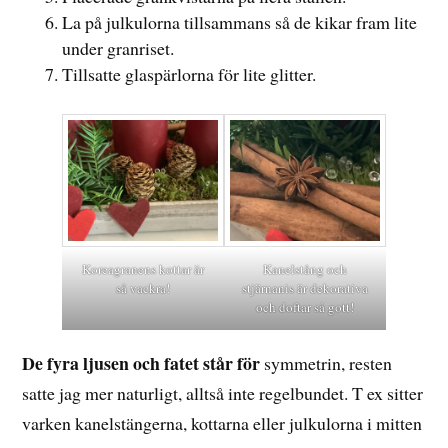
La på julkulorna tillsammans så de kikar fram lite
under granriset.
Tillsatte glaspärlorna för lite glitter.
Koreagranens kottar är
Kanelstång och
så vackra!
stjärnanis är dekorativa
och doftar så gott!
De fyra ljusen och fatet står för
symmetrin, resten
satte jag mer naturligt, alltså inte regelbundet. T ex sitter
varken kanelstängerna, kottarna eller julkulorna i mitten