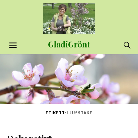
Hoppa
till
innehåll
GladiGrönt
S
MENY
ETIKETT:
LJUSSTAKE