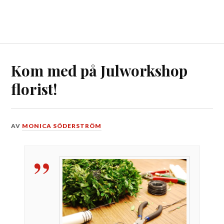
Kom med på Julworkshop
florist!
DEN
AV
MONICA SÖDERSTRÖM
8
DECEMBER,
2016