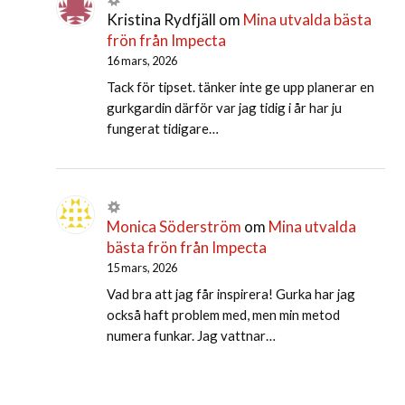
Kristina Rydfjäll
om
Mina utvalda bästa
frön från Impecta
16 mars, 2026
Tack för tipset. tänker inte ge upp planerar en
gurkgardin därför var jag tidig i år har ju
fungerat tidigare…
Monica Söderström
om
Mina utvalda
bästa frön från Impecta
15 mars, 2026
Vad bra att jag får inspirera! Gurka har jag
också haft problem med, men min metod
numera funkar. Jag vattnar…