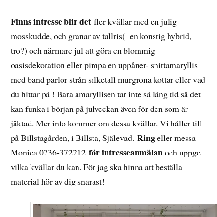
Finns intresse blir det
fler kvällar med en julig
mosskudde, och granar av tallris( en konstig hybrid,
tro?) och närmare jul att göra en blommig
oasisdekoration eller pimpa en uppåner- snittamaryllis
med band pärlor strån silketall murgröna kottar eller vad
du hittar på ! Bara amaryllisen tar inte så lång tid så det
kan funka i början på julveckan även för den som är
jäktad. Mer info kommer om dessa kvällar. Vi håller till
Ring
på Billstagården, i Billsta, Själevad.
eller messa
för intresseanmälan
Monica 0736-372212
och uppge
vilka kvällar du kan. För jag ska hinna att beställa
material hör av dig snarast!