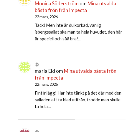
Monica Söderström
om
Mina utvalda
bästa frön från Impecta
22 mars, 2026
Tack! Men inte är du korkad, vanlig
isbergssallat ska man ta hela huvudet. den här
är speciell och såå bra!…
maria Eld
om
Mina utvalda bästa frön
från Impecta
22 mars, 2026
Fint inlägg! Har inte tänkt på det där med den
salladen att ta blad utifrån, trodde man skulle
ta hela…