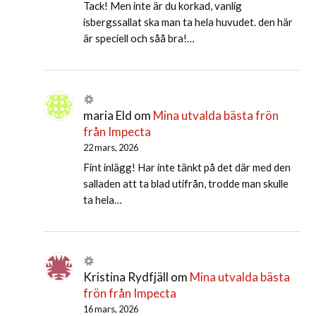
Tack! Men inte är du korkad, vanlig
isbergssallat ska man ta hela huvudet. den här
är speciell och såå bra!…
maria Eld
om
Mina utvalda bästa frön
från Impecta
22 mars, 2026
Fint inlägg! Har inte tänkt på det där med den
salladen att ta blad utifrån, trodde man skulle
ta hela…
Kristina Rydfjäll
om
Mina utvalda bästa
frön från Impecta
16 mars, 2026