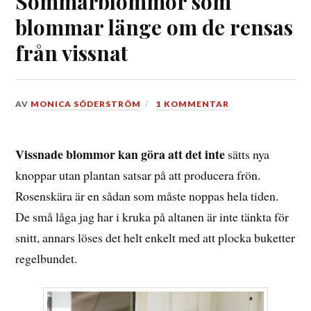
Sommarblommor som
blommar länge om de rensas
från vissnat
DEN
AV
MONICA SÖDERSTRÖM
1 KOMMENTAR
13
AUGUSTI,
2019
Vissnade blommor kan göra att det inte
sätts nya
knoppar utan plantan satsar på att producera frön.
Rosenskära är en sådan som måste noppas hela tiden.
De små låga jag har i kruka på altanen är inte tänkta för
snitt, annars löses det helt enkelt med att plocka buketter
regelbundet.