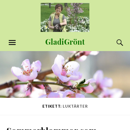
Hoppa
till
innehåll
GladiGrönt
S
MENY
ETIKETT:
LUKTÄRTER