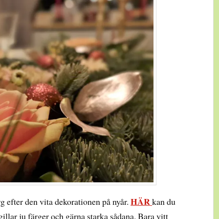
HÄR
g efter den vita dekorationen på nyår.
kan du
gillar ju färger och gärna starka sådana. Bara vitt