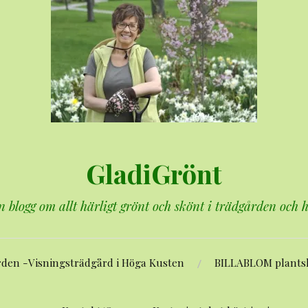
GladiGrönt
n blogg om allt härligt grönt och skönt i trädgården och
rden -Visningsträdgård i Höga Kusten
BILLABLOM plants