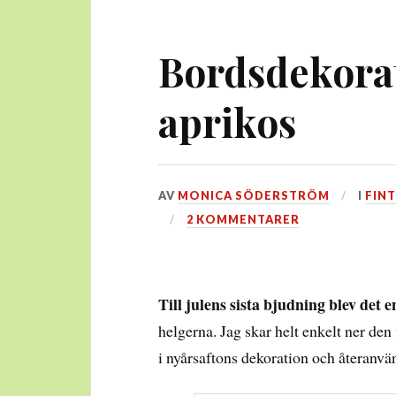
Bordsdekorat
aprikos
DEN
AV
MONICA SÖDERSTRÖM
I
FINT
5
2 KOMMENTARER
JANUARI,
2019
Till julens sista bjudning blev det e
helgerna. Jag skar helt enkelt ner den 
i nyårsaftons dekoration och återanv