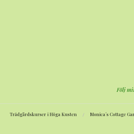
Hoppa
till
innehåll
Följ mi
Trädgårdskurser i Höga Kusten
Monica´s Cottage Ga