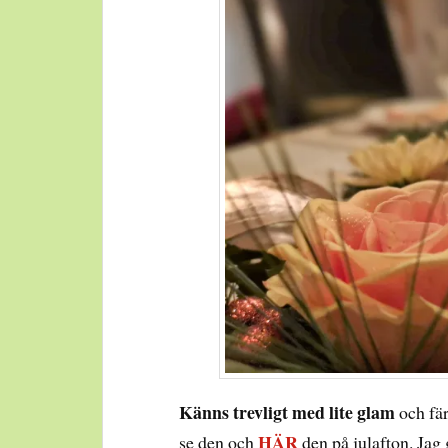
Känns trevligt med lite glam
och fär
HÄR
se den och
den på julafton. Jag 