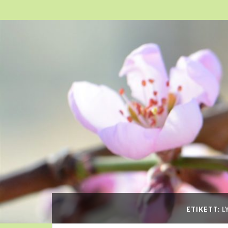
ETIKETT:
L