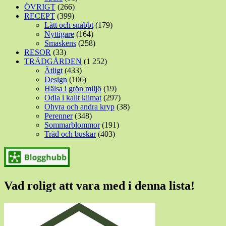
ÖVRIGT
(266)
RECEPT
(399)
Lätt och snabbt
(179)
Nyttigare
(164)
Smaskens
(258)
RESOR
(33)
TRÄDGÅRDEN
(1 252)
Ätligt
(433)
Design
(106)
Hälsa i grön miljö
(19)
Odla i kallt klimat
(297)
Ohyra och andra kryp
(38)
Perenner
(348)
Sommarblommor
(191)
Träd och buskar
(403)
Vad roligt att vara med i denna lista!