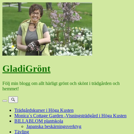
Hoppa
till
innehåll
GladiGrönt
Följ min blogg om allt härligt grönt och skönt i trädgården och
hemmet!
Meny
Sök
Trädgårdskurser i Höga Kusten
Monica´s Cottage Garden -Visningsträdgård i Höga Kusten
BILLABLOM plantskola
Japanska beskärningsverktyg
Tävling