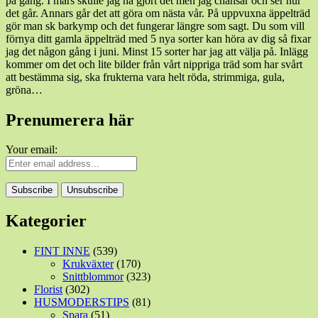
på gång. I mars skulle jag ha gjort det men jag chansar och ser hur
det går. Annars går det att göra om nästa vår. På uppvuxna äppelträd
gör man sk barkymp och det fungerar längre som sagt. Du som vill
förnya ditt gamla äppelträd med 5 nya sorter kan höra av dig så fixar
jag det någon gång i juni. Minst 15 sorter har jag att välja på. Inlägg
kommer om det och lite bilder från vårt nippriga träd som har svårt
att bestämma sig, ska frukterna vara helt röda, strimmiga, gula,
gröna…
Prenumerera här
Your email:
Kategorier
FINT INNE
(539)
Krukväxter
(170)
Snittblommor
(323)
Florist
(302)
HUSMODERSTIPS
(81)
Spara
(51)