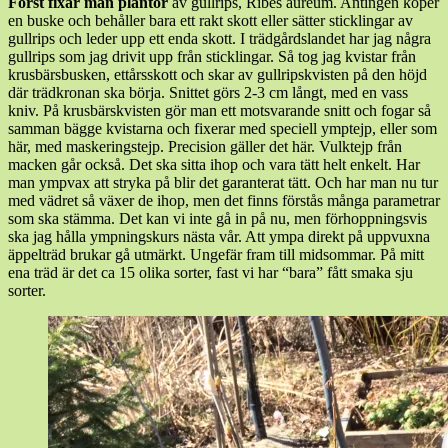
Först fixar man plantor
av gullrips, Ribes aureum. Antingen köper
en buske och behåller bara ett rakt skott eller sätter sticklingar av
gullrips och leder upp ett enda skott. I trädgårdslandet har jag några
gullrips som jag drivit upp från sticklingar. Så tog jag kvistar från
krusbärsbusken, ettårsskott och skar av gullripskvisten på den höjd
där trädkronan ska börja. Snittet görs 2-3 cm långt, med en vass
kniv. På krusbärskvisten gör man ett motsvarande snitt och fogar så
samman bägge kvistarna och fixerar med speciell ymptejp, eller som
här, med maskeringstejp. Precision gäller det här. Vulktejp från
macken går också. Det ska sitta ihop och vara tätt helt enkelt. Har
man ympvax att stryka på blir det garanterat tätt. Och har man nu tur
med vädret så växer de ihop, men det finns förstås många parametrar
som ska stämma. Det kan vi inte gå in på nu, men förhoppningsvis
ska jag hålla ympningskurs nästa vår. Att ympa direkt på uppvuxna
äppelträd brukar gå utmärkt. Ungefär fram till midsommar. På mitt
ena träd är det ca 15 olika sorter, fast vi har “bara” fått smaka sju
sorter.