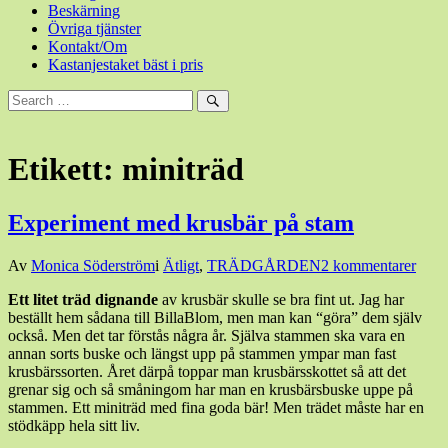
Beskärning
Övriga tjänster
Kontakt/Om
Kastanjestaket bäst i pris
Sök
efter:
Sök
Etikett:
miniträd
Experiment med krusbär på stam
Den
Av
Monica Söderström
i
Ätligt
,
TRÄDGÅRDEN
2 kommentarer
1
Ett litet träd dignande
av krusbär skulle se bra fint ut. Jag har
maj,
beställt hem sådana till BillaBlom, men man kan “göra” dem själv
2016
1
också. Men det tar förstås några år. Själva stammen ska vara en
maj,
annan sorts buske och längst upp på stammen ympar man fast
2016
krusbärssorten. Året därpå toppar man krusbärsskottet så att det
grenar sig och så småningom har man en krusbärsbuske uppe på
stammen. Ett miniträd med fina goda bär! Men trädet måste har en
stödkäpp hela sitt liv.