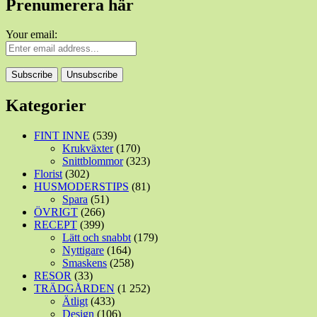
Prenumerera här
Your email:
Kategorier
FINT INNE
(539)
Krukväxter
(170)
Snittblommor
(323)
Florist
(302)
HUSMODERSTIPS
(81)
Spara
(51)
ÖVRIGT
(266)
RECEPT
(399)
Lätt och snabbt
(179)
Nyttigare
(164)
Smaskens
(258)
RESOR
(33)
TRÄDGÅRDEN
(1 252)
Ätligt
(433)
Design
(106)