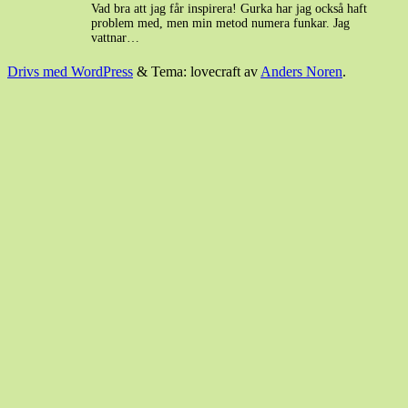
Vad bra att jag får inspirera! Gurka har jag också haft
problem med, men min metod numera funkar. Jag
vattnar…
Drivs med WordPress
&
Tema: lovecraft av
Anders Noren
.