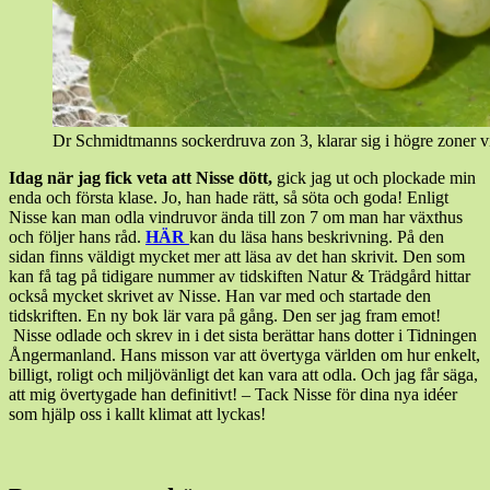
Dr Schmidtmanns sockerdruva zon 3, klarar sig i högre zoner vi
Idag när jag fick veta att Nisse dött,
gick jag ut och plockade min
enda och första klase. Jo, han hade rätt, så söta och goda! Enligt
Nisse kan man odla vindruvor ända till zon 7 om man har växthus
och följer hans råd.
HÄR
kan du läsa hans beskrivning. På den
sidan finns väldigt mycket mer att läsa av det han skrivit. Den som
kan få tag på tidigare nummer av tidskiften Natur & Trädgård hittar
också mycket skrivet av Nisse. Han var med och startade den
tidskriften. En ny bok lär vara på gång. Den ser jag fram emot!
Nisse odlade och skrev in i det sista berättar hans dotter i Tidningen
Ångermanland. Hans misson var att övertyga världen om hur enkelt,
billigt, roligt och miljövänligt det kan vara att odla. Och jag får säga,
att mig övertygade han definitivt! – Tack Nisse för dina nya idéer
som hjälp oss i kallt klimat att lyckas!