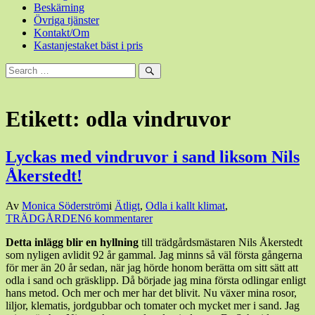
Beskärning
Övriga tjänster
Kontakt/Om
Kastanjestaket bäst i pris
Sök
efter:
Sök
Etikett:
odla vindruvor
Lyckas med vindruvor i sand liksom Nils
Åkerstedt!
Den
Av
Monica Söderström
i
Ätligt
,
Odla i kallt klimat
,
14
TRÄDGÅRDEN
6 kommentarer
augusti,
Detta inlägg blir en hyllning
till trädgårdsmästaren Nils Åkerstedt
2018
15
som nyligen avlidit 92 år gammal. Jag minns så väl första gångerna
augusti,
för mer än 20 år sedan, när jag hörde honom berätta om sitt sätt att
2018
odla i sand och gräsklipp. Då började jag mina första odlingar enligt
hans metod. Och mer och mer har det blivit. Nu växer mina rosor,
liljor, klematis, jordgubbar och tomater och mycket mer i sand. Jag