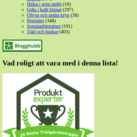
Hälsa i grön miljö
(19)
Odla i kallt klimat
(297)
Ohyra och andra kryp
(38)
Perenner
(348)
Sommarblommor
(191)
Träd och buskar
(403)
Vad roligt att vara med i denna lista!