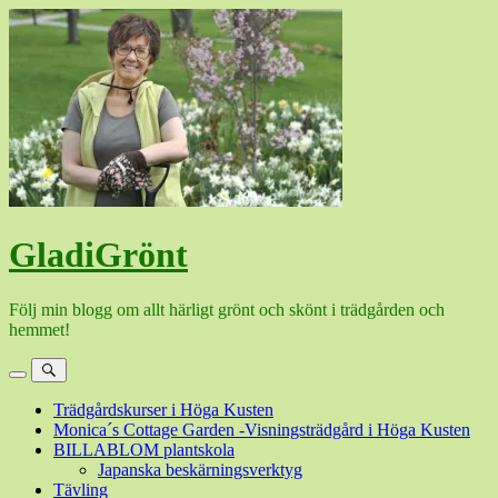
Hoppa
till
innehåll
GladiGrönt
Följ min blogg om allt härligt grönt och skönt i trädgården och
hemmet!
Meny
Sök
Trädgårdskurser i Höga Kusten
Monica´s Cottage Garden -Visningsträdgård i Höga Kusten
BILLABLOM plantskola
Japanska beskärningsverktyg
Tävling