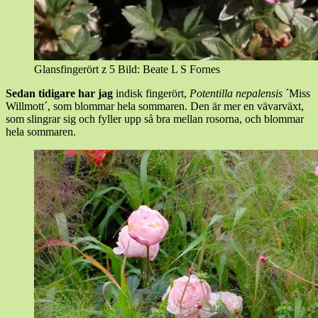
Glansfingerört z 5 Bild: Beate L S Fornes
Sedan tidigare har jag
indisk fingerört,
Potentilla nepalensis
´Miss
Willmott´, som blommar hela sommaren. Den är mer en vävarväxt,
som slingrar sig och fyller upp så bra mellan rosorna, och blommar
hela sommaren.