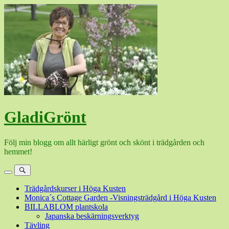
Hoppa
till
innehåll
GladiGrönt
Följ min blogg om allt härligt grönt och skönt i trädgården och
hemmet!
Meny
Sök
Trädgårdskurser i Höga Kusten
Monica´s Cottage Garden -Visningsträdgård i Höga Kusten
BILLABLOM plantskola
Japanska beskärningsverktyg
Tävling