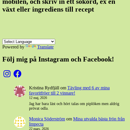
mobilen, och skriv in ett sökord, ex en
växt eller ingrediens till recept
Powered by
Translate
Följ mig på Instagram och Facebook!
Instagram
Facebook
Kristina Rydfjäll
om
Tävling med 6 av mina
favoritfröer till 2 vinnare!
12 maj, 2026
Jag har bara läst och hört talas om piplöken men aldrig
prövat odla.
Monica Söderström
om
Mina utvalda bästa frön från
Impecta
22 mars, 2026