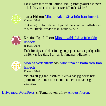
Tack! Men inte är du korkad, vanlig isbergssallat ska man
ta hela huvudet. den här är speciell och såå bra!…
maria Eld
om
Mina utvalda bästa frön från Impecta
22 mars, 2026
Fint inlägg! Har inte tänkt på det där med den salladen att
ta blad utifrån, trodde man skulle ta hela…
Kristina Rydfjäll
om
Mina utvalda bästa frön från
Impecta
16 mars, 2026
Tack för tipset. tänker inte ge upp planerar en gurkgardin
därför var jag tidig i år har ju fungerat tidigare…
Monica Söderström
om
Mina utvalda bästa frön från
Impecta
15 mars, 2026
Vad bra att jag får inspirera! Gurka har jag också haft
problem med, men min metod numera funkar. Jag
vattnar…
Drivs med WordPress
&
Tema: lovecraft av
Anders Noren
.