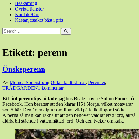
Beskärning
Övriga tjänster
Kontakt/Om
Kastanjestaket bäst i pris
Sök
efter:
Sök
Etikett:
perenn
Önskeperenn
Den
Av
Monica Söderström
i
Odla i kallt klimat
,
Perenner
,
6
TRÄDGÅRDEN
1 kommentar
mars,
Ett fint perenntips hittade jag
hos Beate Lovise Solum Fornes på
2017
6
Facebook. Hon berättar att den klarar H5 i Norge, vilket motsvarar
mars,
zon 5 här. Den är en alpin som finns vild på kalkklippor i södra
2017
Alperna så man kan räkna ut att den behöver väldränerad jord, alltså
aldrig bli stående i vattenmättad jord. Och den tycker om kalk.