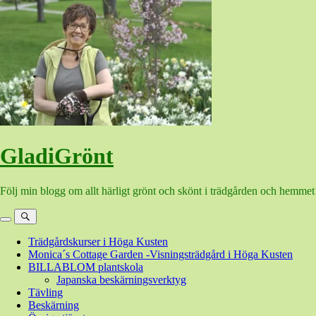
Hoppa
till
innehåll
GladiGrönt
Följ min blogg om allt härligt grönt och skönt i trädgården och hemmet
Meny
Sök
Trädgårdskurser i Höga Kusten
Monica´s Cottage Garden -Visningsträdgård i Höga Kusten
BILLABLOM plantskola
Japanska beskärningsverktyg
Tävling
Beskärning