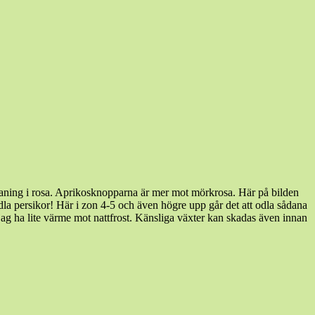
n aning i rosa. Aprikosknopparna är mer mot mörkrosa. Här på bilden
odla persikor! Här i zon 4-5 och även högre upp går det att odla sådana
e jag ha lite värme mot nattfrost. Känsliga växter kan skadas även innan