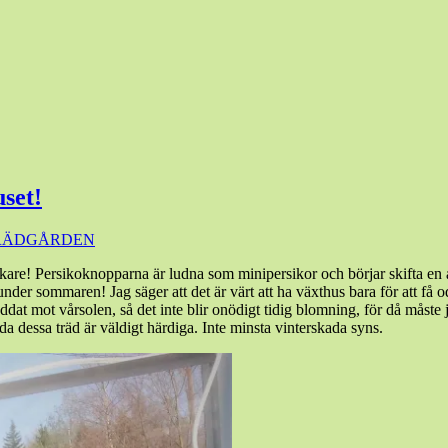
set!
RÄDGÅRDEN
ockare! Persikoknopparna är ludna som minipersikor och börjar skifta e
nder sommaren! Jag säger att det är värt att ha växthus bara för att få 
kyddat mot vårsolen, så det inte blir onödigt tidig blomning, för då måst
 dessa träd är väldigt härdiga. Inte minsta vinterskada syns.