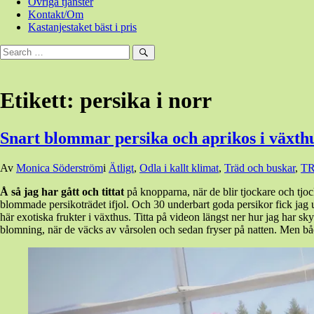
Övriga tjänster
Kontakt/Om
Kastanjestaket bäst i pris
Sök
efter:
Sök
Etikett:
persika i norr
Snart blommar persika och aprikos i växthu
Den
Av
Monica Söderström
i
Ätligt
,
Odla i kallt klimat
,
Träd och buskar
,
T
20
Å så jag har gått och tittat
på knopparna, när de blir tjockare och tj
april,
blommade persikoträdet ifjol. Och 30 underbart goda persikor fick jag u
2020
20
här exotiska frukter i växthus. Titta på videon längst ner hur jag har s
april,
blomning, när de väcks av vårsolen och sedan fryser på natten. Men båda
2020