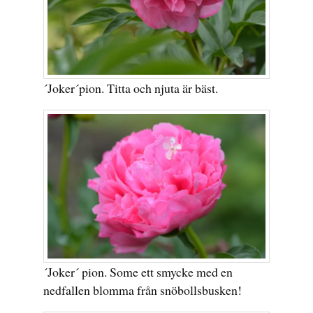
´Joker´pion. Titta och njuta är bäst.
´Joker´ pion. Some ett smycke med en
nedfallen blomma från snöbollsbusken!