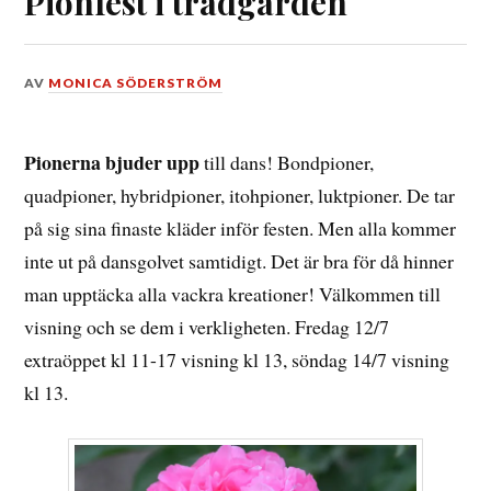
Pionfest i trädgården
DEN
AV
MONICA SÖDERSTRÖM
11
JULI,
2019
Pionerna bjuder upp
till dans! Bondpioner,
quadpioner, hybridpioner, itohpioner, luktpioner. De tar
på sig sina finaste kläder inför festen. Men alla kommer
inte ut på dansgolvet samtidigt. Det är bra för då hinner
man upptäcka alla vackra kreationer! Välkommen till
visning och se dem i verkligheten. Fredag 12/7
extraöppet kl 11-17 visning kl 13, söndag 14/7 visning
kl 13.