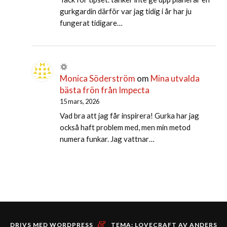
gurkgardin därför var jag tidig i år har ju
fungerat tidigare…
Monica Söderström
om
Mina utvalda
bästa frön från Impecta
15 mars, 2026
Vad bra att jag får inspirera! Gurka har jag
också haft problem med, men min metod
numera funkar. Jag vattnar…
&
DRIVS MED WORDPRESS
TEMA: LOVECRAFT AV
ANDERS