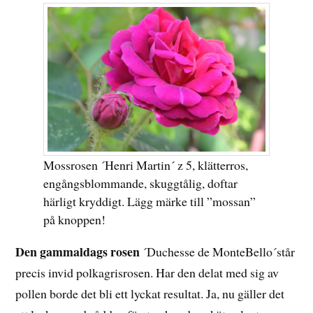
Mossrosen ´Henri Martin´ z 5, klätterros,
engångsblommande, skuggtålig, doftar
härligt kryddigt. Lägg märke till ”mossan”
på knoppen!
Den gammaldags rosen
´Duchesse de MonteBello´står
precis invid polkagrisrosen. Har den delat med sig av
pollen borde det bli ett lyckat resultat. Ja, nu gäller det