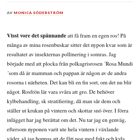
DEN
AV
MONICA SÖDERSTRÖM
29
FEBRUARI,
2020
Visst vore det spännande
att få fram en egen ros! På
många av mina rosenbuskar sitter det nypon kvar som är
resultatet av insekternas pollinering i somras. Jag
började med att plocka från polkagrisrosen ´Rosa Mundi
´som då är mamman och pappan är någon av de andra
rosorna i närheten. Det kan bli en fin sort, om det nu blir
något. Rosfrön lär vara svåra att gro. De behöver
kylbehandling, sk stratifiering, då man sår dem och
ställer ut krukan på vintern och skottar snö över. I förra
inlägget har jag berättat om det. Nu tar jag en genväg,
eftersom nyponen varit ute hela vintern i växlande
väder, så jag hoppas att de fått nog med fukt och kyla.