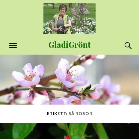
Hoppa
till
innehåll
GladiGrönt
S
MENY
ETIKETT:
SÅ ROSOR