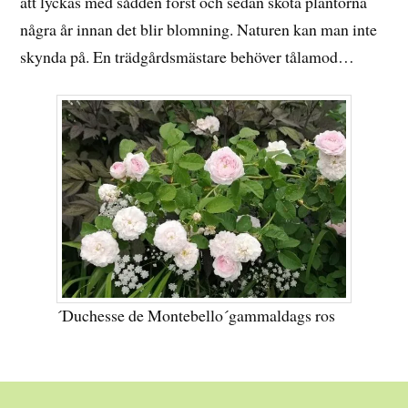
att lyckas med sådden först och sedan sköta plantorna
några år innan det blir blomning. Naturen kan man inte
skynda på. En trädgårdsmästare behöver tålamod…
´Duchesse de Montebello´gammaldags ros