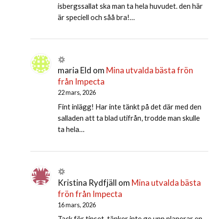
isbergssallat ska man ta hela huvudet. den här
är speciell och såå bra!…
maria Eld
om
Mina utvalda bästa frön
från Impecta
22 mars, 2026
Fint inlägg! Har inte tänkt på det där med den
salladen att ta blad utifrån, trodde man skulle
ta hela…
Kristina Rydfjäll
om
Mina utvalda bästa
frön från Impecta
16 mars, 2026
Tack för tipset. tänker inte ge upp planerar en