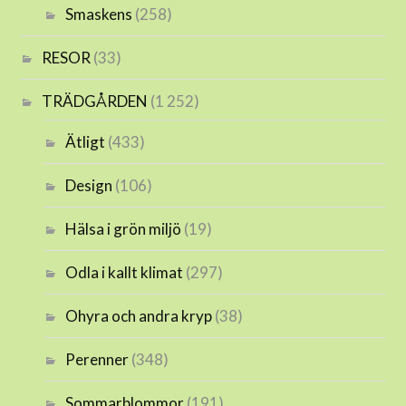
Smaskens
(258)
RESOR
(33)
TRÄDGÅRDEN
(1 252)
Ätligt
(433)
Design
(106)
Hälsa i grön miljö
(19)
Odla i kallt klimat
(297)
Ohyra och andra kryp
(38)
Perenner
(348)
Sommarblommor
(191)