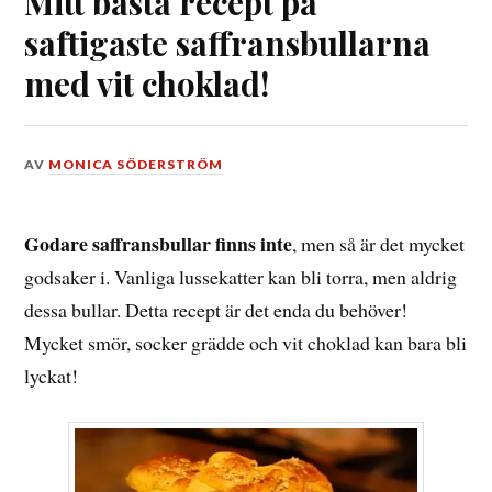
Mitt bästa recept på
saftigaste saffransbullarna
med vit choklad!
DEN
AV
MONICA SÖDERSTRÖM
23
NOVEMBER,
2022
Godare saffransbullar finns inte
, men så är det mycket
godsaker i. Vanliga lussekatter kan bli torra, men aldrig
dessa bullar. Detta recept är det enda du behöver!
Mycket smör, socker grädde och vit choklad kan bara bli
lyckat!