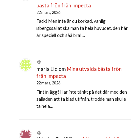
bästa frön från Impecta
22 mars, 2026
Tack! Men inte är du korkad, vanlig
isbergssallat ska man ta hela huvudet. den här
är speciell och såå bra!…
maria Eld
om
Mina utvalda bästa frön
från Impecta
22 mars, 2026
Fint inlägg! Har inte tänkt på det där med den
salladen att ta blad utifrån, trodde man skulle
ta hela…