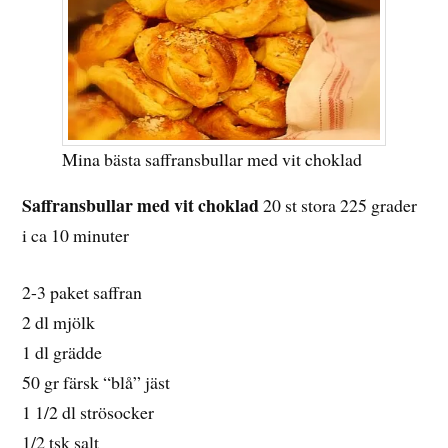
Mina bästa saffransbullar med vit choklad
Saffransbullar med vit choklad
20 st stora 225 grader
i ca 10 minuter
2-3 paket saffran
2 dl mjölk
1 dl grädde
50 gr färsk “blå” jäst
1 1/2 dl strösocker
1/2 tsk salt