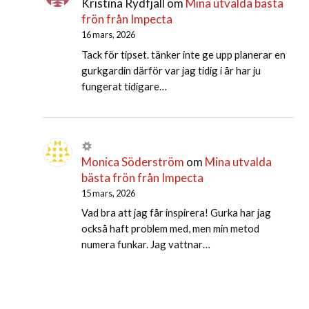
Kristina Rydfjäll
om
Mina utvalda bästa
frön från Impecta
16 mars, 2026
Tack för tipset. tänker inte ge upp planerar en
gurkgardin därför var jag tidig i år har ju
fungerat tidigare…
Monica Söderström
om
Mina utvalda
bästa frön från Impecta
15 mars, 2026
Vad bra att jag får inspirera! Gurka har jag
också haft problem med, men min metod
numera funkar. Jag vattnar…