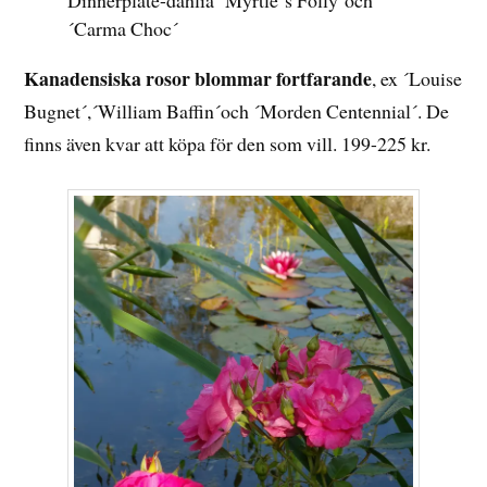
Dinnerplate-dahlia ´Myrtle´s Folly´och
´Carma Choc´
Kanadensiska rosor blommar fortfarande
, ex ´Louise
Bugnet´,´William Baffin´och ´Morden Centennial´. De
finns även kvar att köpa för den som vill. 199-225 kr.