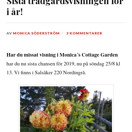
Sista trädgårdsvisningen för
i år!
DEN
AV
MONICA SÖDERSTRÖM
3 KOMMENTARER
19
AUGUSTI,
2019
Har du missat visning i Monica´s Cottage Garden
har du nu sista chansen för 2019, nu på söndag 25/8 kl
13. Vi finns i Salsåker 220 Nordingrå.