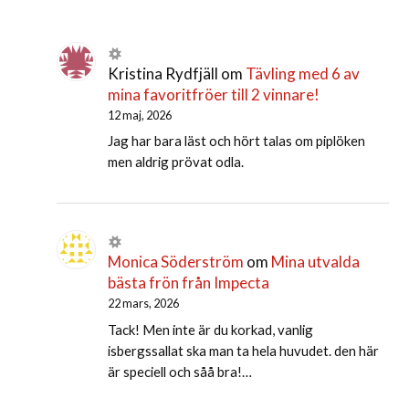
Kristina Rydfjäll
om
Tävling med 6 av
mina favoritfröer till 2 vinnare!
12 maj, 2026
Jag har bara läst och hört talas om piplöken
men aldrig prövat odla.
Monica Söderström
om
Mina utvalda
bästa frön från Impecta
22 mars, 2026
Tack! Men inte är du korkad, vanlig
isbergssallat ska man ta hela huvudet. den här
är speciell och såå bra!…