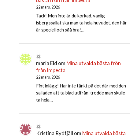
bästa frön från Impecta
22 mars, 2026
Tack! Men inte är du korkad, vanlig
isbergssallat ska man ta hela huvudet. den här
är speciell och såå bra!…
maria Eld
om
Mina utvalda bästa frön
från Impecta
22 mars, 2026
Fint inlägg! Har inte tänkt på det där med den
salladen att ta blad utifrån, trodde man skulle
ta hela…
Kristina Rydfjäll
om
Mina utvalda bästa