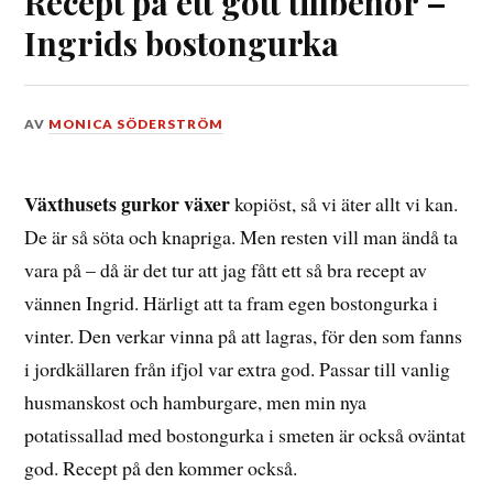
Recept på ett gott tillbehör –
Ingrids bostongurka
DEN
AV
MONICA SÖDERSTRÖM
21
SEPTEMBER,
2025
Växthusets gurkor växer
kopiöst, så vi äter allt vi kan.
De är så söta och knapriga. Men resten vill man ändå ta
vara på – då är det tur att jag fått ett så bra recept av
vännen Ingrid. Härligt att ta fram egen bostongurka i
vinter. Den verkar vinna på att lagras, för den som fanns
i jordkällaren från ifjol var extra god. Passar till vanlig
husmanskost och hamburgare, men min nya
potatissallad med bostongurka i smeten är också oväntat
god. Recept på den kommer också.