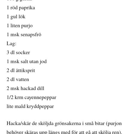
1 röd paprika
1 gul lök
1 liten purjo
1 msk senapsfrö
Lag:
3 dl socker
1 msk salt utan jod
2 dl ättiksprit
2 dl vatten
2 msk hackad dill
1/2 krm cayennepeppar
lite mald kryddpeppar
Hacka/skär de sköljda grönsakerna i små bitar (purjon
behöver skäras upp längs med för att gå att skölja ren).