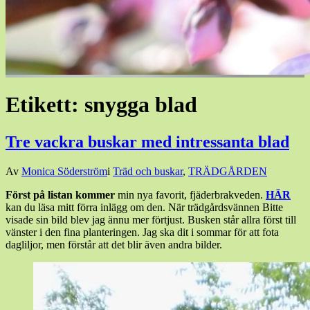
Etikett:
snygga blad
Tre vackra buskar med intressanta blad
Den
Av
Monica Söderström
i
Träd och buskar
,
TRÄDGÅRDEN
20
Först på listan kommer
min nya favorit, fjäderbrakveden.
HÄR
maj,
kan du läsa mitt förra inlägg om den. När trädgårdsvännen Bitte
2017
20
visade sin bild blev jag ännu mer förtjust. Busken står allra först till
maj,
vänster i den fina planteringen. Jag ska dit i sommar för att fota
2017
dagliljor, men förstår att det blir även andra bilder.