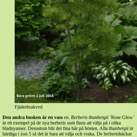
Fjäderbrakved
Den andra busken är en vass
en.
Berberis thunbergii
´Rose Glow´
är ett exempel på de nya berberis som finns att välja på i olika
bladnyanser. Dessutom blir det fina bär på hösten. Alla
thunbergii
är
härdiga i zon 5 så det är bara att välja och vraka. De berberishäckar