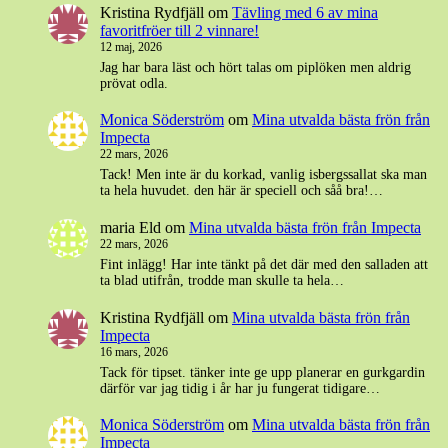
Kristina Rydfjäll
om
Tävling med 6 av mina
favoritfröer till 2 vinnare!
12 maj, 2026
Jag har bara läst och hört talas om piplöken men aldrig
prövat odla.
Monica Söderström
om
Mina utvalda bästa frön från
Impecta
22 mars, 2026
Tack! Men inte är du korkad, vanlig isbergssallat ska man
ta hela huvudet. den här är speciell och såå bra!…
maria Eld
om
Mina utvalda bästa frön från Impecta
22 mars, 2026
Fint inlägg! Har inte tänkt på det där med den salladen att
ta blad utifrån, trodde man skulle ta hela…
Kristina Rydfjäll
om
Mina utvalda bästa frön från
Impecta
16 mars, 2026
Tack för tipset. tänker inte ge upp planerar en gurkgardin
därför var jag tidig i år har ju fungerat tidigare…
Monica Söderström
om
Mina utvalda bästa frön från
Impecta