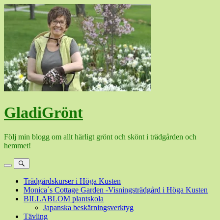
Hoppa
till
innehåll
GladiGrönt
Följ min blogg om allt härligt grönt och skönt i trädgården och
hemmet!
Meny
Sök
Trädgårdskurser i Höga Kusten
Monica´s Cottage Garden -Visningsträdgård i Höga Kusten
BILLABLOM plantskola
Japanska beskärningsverktyg
Tävling