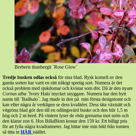
Berberis thunbergii ´Rose Glow´
Tredje busken odlas också
för sina blad. Rysk kornell av den
gamla sorten har varit en rätt tråkigt spretig sort. Numera är det
också problem med sjukdomar och kvistar som dör. Då är den nyare
Cornus alba
´Ivory Halo´mycket snyggare. Numera har den bytt
namn till ´Bailhalo´. Jag ritade in den på min första designtomt och
kan efter några år verkligen se dess kvalitéer. Dess täta växtsätt och
vitgröna blad gör den till en odlingsvärd buske och den blir 1,5 m
hög och 2 m bred. På vintern lyser de röda grenarna mot snön och
den klarar zon 6. Hos BillaBlom kostar den 159 kr. Ett billigt pris
för att fylla några kvadratmeter. Jag hittar inte min bild från tomten
så titta in
HÄR
istället.