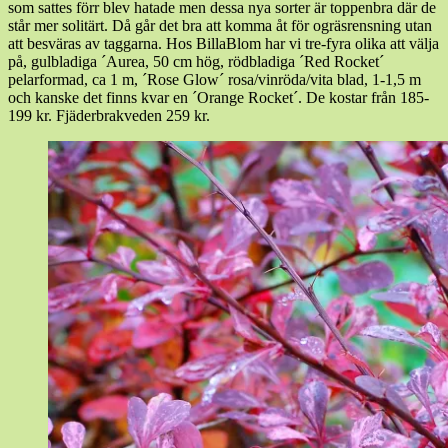
som sattes förr blev hatade men dessa nya sorter är toppenbra där de
står mer solitärt. Då går det bra att komma åt för ogräsrensning utan
att besväras av taggarna. Hos BillaBlom har vi tre-fyra olika att välja
på, gulbladiga ´Aurea, 50 cm hög, rödbladiga ´Red Rocket´
pelarformad, ca 1 m, ´Rose Glow´ rosa/vinröda/vita blad, 1-1,5 m
och kanske det finns kvar en ´Orange Rocket´. De kostar från 185-
199 kr. Fjäderbrakveden 259 kr.