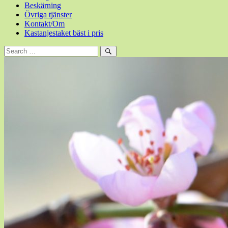
Beskärning
Övriga tjänster
Kontakt/Om
Kastanjestaket bäst i pris
Sök
efter:
Sök