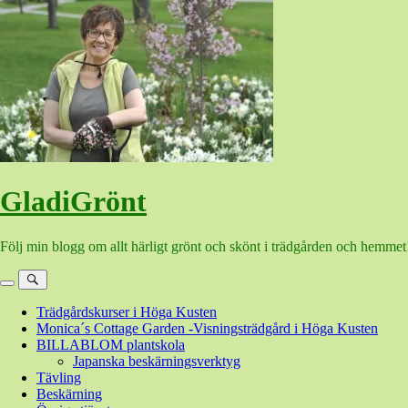
Hoppa
till
innehåll
GladiGrönt
Följ min blogg om allt härligt grönt och skönt i trädgården och hemmet
Meny
Sök
Trädgårdskurser i Höga Kusten
Monica´s Cottage Garden -Visningsträdgård i Höga Kusten
BILLABLOM plantskola
Japanska beskärningsverktyg
Tävling
Beskärning