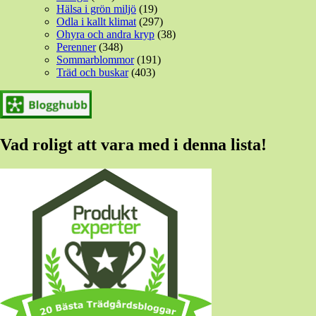
Hälsa i grön miljö
(19)
Odla i kallt klimat
(297)
Ohyra och andra kryp
(38)
Perenner
(348)
Sommarblommor
(191)
Träd och buskar
(403)
Vad roligt att vara med i denna lista!