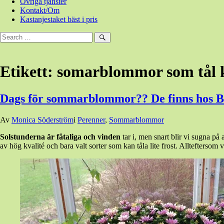
Övriga tjänster
Kontakt/Om
Kastanjestaket bäst i pris
Sök
efter:
Sök
Etikett:
somarblommor som tål 
Dags för sommarblommor?? De finns hos B
Den
Av
Monica Söderström
i
Perenner
,
Sommarblommor
14
Solstunderna är fåtaliga och vinden
tar i, men snart blir vi sugna på
maj,
av hög kvalité och bara valt sorter som kan tåla lite frost. Alltefters
2015
14
maj,
2015