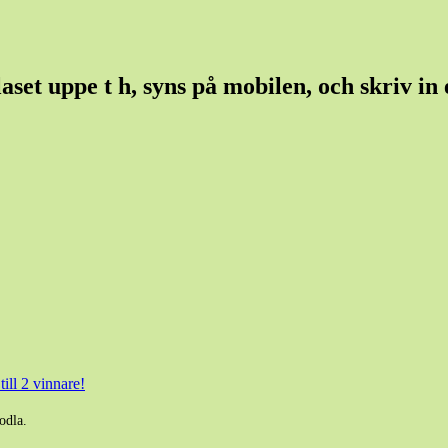
et uppe t h, syns på mobilen, och skriv in et
ill 2 vinnare!
odla.