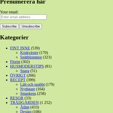
Prenumerera här
Your email:
Kategorier
FINT INNE
(539)
Krukväxter
(170)
Snittblommor
(323)
Florist
(302)
HUSMODERSTIPS
(81)
Spara
(51)
ÖVRIGT
(266)
RECEPT
(399)
Lätt och snabbt
(179)
Nyttigare
(164)
Smaskens
(258)
RESOR
(33)
TRÄDGÅRDEN
(1 252)
Ätligt
(433)
Design
(106)