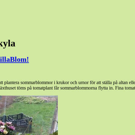
kyla
illaBlom!
 att plantera sommarblommor i krukor och urnor för att ställa på altan e
om växthuset töms på tomatplant får sommarblommorna flytta in. Fina toma