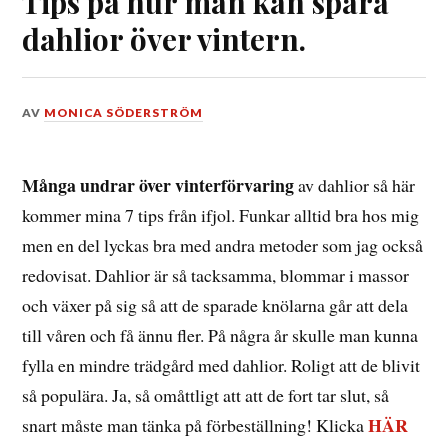
Tips på hur man kan spara
dahlior över vintern.
DEN
AV
MONICA SÖDERSTRÖM
17
OKTOBER,
2021
Många undrar över vinterförvaring
av dahlior så här
kommer mina 7 tips från ifjol. Funkar alltid bra hos mig
men en del lyckas bra med andra metoder som jag också
redovisat. Dahlior är så tacksamma, blommar i massor
och växer på sig så att de sparade knölarna går att dela
till våren och få ännu fler. På några år skulle man kunna
fylla en mindre trädgård med dahlior. Roligt att de blivit
så populära. Ja, så omåttligt att att de fort tar slut, så
HÄR
snart måste man tänka på förbeställning! Klicka