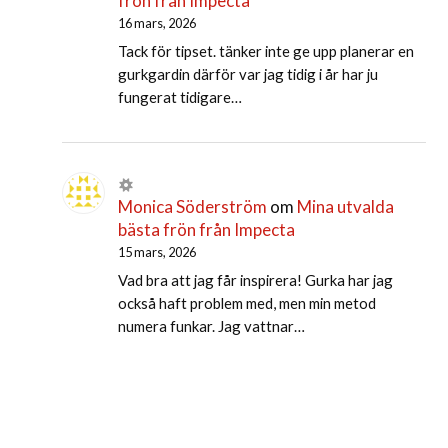
frön från Impecta
16 mars, 2026
Tack för tipset. tänker inte ge upp planerar en
gurkgardin därför var jag tidig i år har ju
fungerat tidigare…
Monica Söderström
om
Mina utvalda
bästa frön från Impecta
15 mars, 2026
Vad bra att jag får inspirera! Gurka har jag
också haft problem med, men min metod
numera funkar. Jag vattnar…