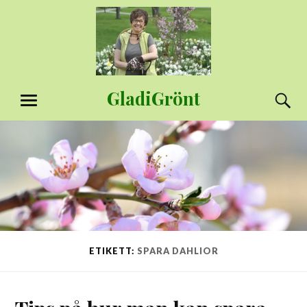
Hoppa
till
innehåll
GladiGrönt
S
MENY
ETIKETT:
SPARA DAHLIOR