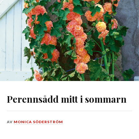
Perennsådd mitt i sommarn
DEN
AV
MONICA SÖDERSTRÖM
15
JULI,