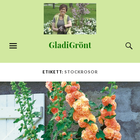
Hoppa
till
innehåll
GladiGrönt
S
MENY
ETIKETT:
STOCKROSOR