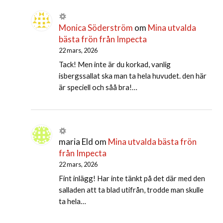
Monica Söderström
om
Mina utvalda
bästa frön från Impecta
22 mars, 2026
Tack! Men inte är du korkad, vanlig
isbergssallat ska man ta hela huvudet. den här
är speciell och såå bra!…
maria Eld
om
Mina utvalda bästa frön
från Impecta
22 mars, 2026
Fint inlägg! Har inte tänkt på det där med den
salladen att ta blad utifrån, trodde man skulle
ta hela…