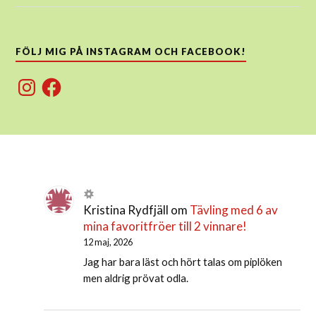
FÖLJ MIG PÅ INSTAGRAM OCH FACEBOOK!
Instagram
Facebook
Kristina Rydfjäll
om
Tävling med 6 av
mina favoritfröer till 2 vinnare!
12 maj, 2026
Jag har bara läst och hört talas om piplöken
men aldrig prövat odla.