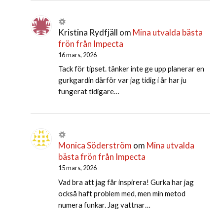
Kristina Rydfjäll
om
Mina utvalda bästa
frön från Impecta
16 mars, 2026
Tack för tipset. tänker inte ge upp planerar en
gurkgardin därför var jag tidig i år har ju
fungerat tidigare…
Monica Söderström
om
Mina utvalda
bästa frön från Impecta
15 mars, 2026
Vad bra att jag får inspirera! Gurka har jag
också haft problem med, men min metod
numera funkar. Jag vattnar…