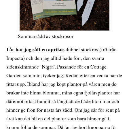
Sommarsådd av stockrosor
I år har jag sått en aprikos
dubbel stockros (frö från
Impecta) och den jag alltid hade förr, den svarta
sidenskimrande ‘Nigra’. Passande för en Cottage
Garden som min, tycker jag, Redan efter en vecka har de
tittat upp. Ibland har jag köpt plantor på våren men de
brukar inte hinna blomma, mina egna fjolårsplantor har
däremot oftast hunnit så långt att de både blommar och
hinner ge frön för nästa års sådd. Om jag sår för sent på
året kan det bli en del plantor som bara hinner gå i
knopp följande sommar. Då tar jag bort knopparna för