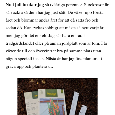
2019
Nu i juli brukar jag så
tvååriga perenner. Stockrosor är
så vackra så dem har jag just sått. De växer upp första
året och blommar andra året för att då sätta frö och
sedan dö. Kan tyckas jobbigt att måsta så nytt varje år,
men jag gör det enkelt. Jag sår bara en rad i
trädgårdslandet eller på annan jordplätt som är tom. I år
växer de till och övervintrar bra på samma plats utan
någon speciell insats. Nästa år har jag fina plantor att
gräva upp och plantera ut.