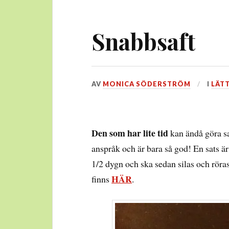
Snabbsaft
DEN
AV
MONICA SÖDERSTRÖM
I
LÄT
24
AUGUSTI,
2016
Den som har lite tid
kan ändå göra saf
anspråk och är bara så god! En sats är
1/2 dygn och ska sedan silas och röras 
HÄR
finns
.