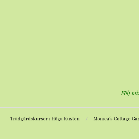
Hoppa
till
innehåll
Följ mi
Trädgårdskurser i Höga Kusten
Monica´s Cottage Ga