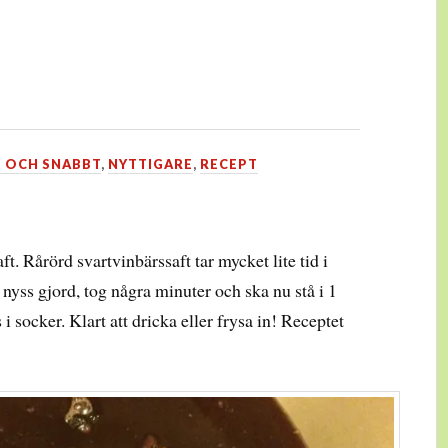
T OCH SNABBT
,
NYTTIGARE
,
RECEPT
t. Rårörd svartvinbärssaft tar mycket lite tid i
 nyss gjord, tog några minuter och ska nu stå i 1
i socker. Klart att dricka eller frysa in! Receptet