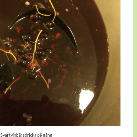
Svartvinbärsdricka på gång