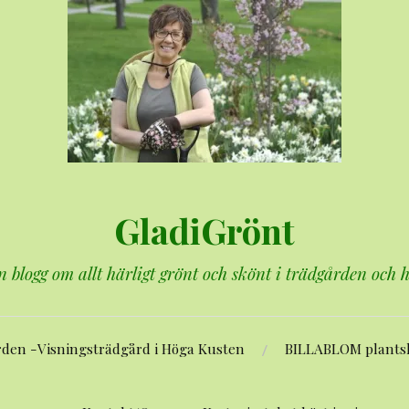
GladiGrönt
n blogg om allt härligt grönt och skönt i trädgården och
rden -Visningsträdgård i Höga Kusten
BILLABLOM plants