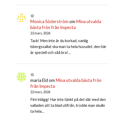
Monica Söderström
om
Mina utvalda
bästa frön från Impecta
22 mars, 2026
Tack! Men inte är du korkad, vanlig
isbergssallat ska man ta hela huvudet. den här
är speciell och såå bra!…
maria Eld
om
Mina utvalda bästa frön
från Impecta
22 mars, 2026
Fint inlägg! Har inte tänkt på det där med den
salladen att ta blad utifrån, trodde man skulle
ta hela…