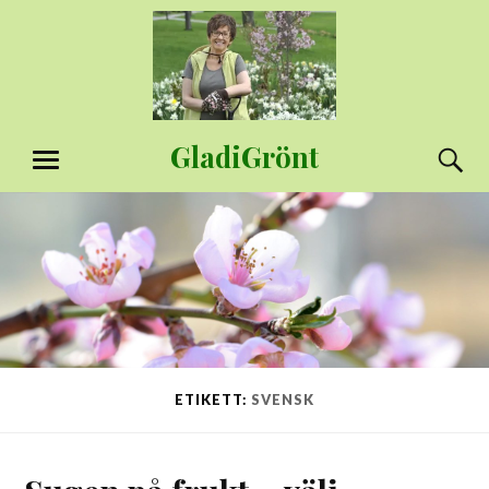
Hoppa
till
innehåll
GladiGrönt
S
MENY
ETIKETT:
SVENSK