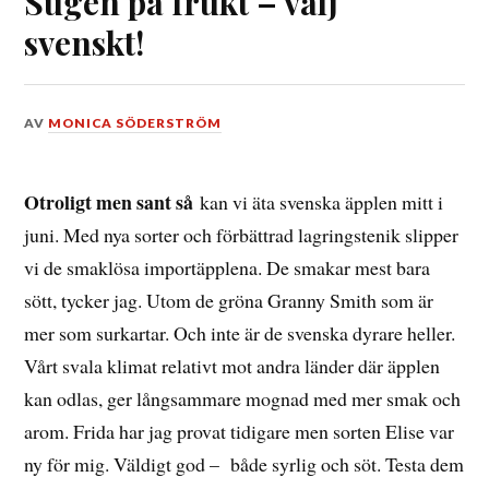
Sugen på frukt – välj
svenskt!
DEN
AV
MONICA SÖDERSTRÖM
12
JUNI,
2017
Otroligt men sant så
kan vi äta svenska äpplen mitt i
juni. Med nya sorter och förbättrad lagringstenik slipper
vi de smaklösa importäpplena. De smakar mest bara
sött, tycker jag. Utom de gröna Granny Smith som är
mer som surkartar. Och inte är de svenska dyrare heller.
Vårt svala klimat relativt mot andra länder där äpplen
kan odlas, ger långsammare mognad med mer smak och
arom. Frida har jag provat tidigare men sorten Elise var
ny för mig. Väldigt god – både syrlig och söt. Testa dem