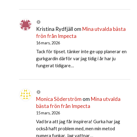
Kristina Rydfjäll
om
Mina utvalda bästa
frön från Impecta
16 mars, 2026
Tack för tipset. tänker inte ge upp planerar en
gurkgardin därför var jag tidig i år har ju
fungerat tidigare…
Monica Söderström
om
Mina utvalda
bästa frön från Impecta
15 mars, 2026
Vad bra att jag får inspirera! Gurka har jag
också haft problem med, men min metod
numera funkar. Jag vattnar…