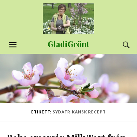
Hoppa
till
innehåll
GladiGrönt
S
MENY
ETIKETT:
SYDAFRIKANSK RECEPT