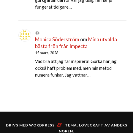
gurkgardin därför var jag tidig i år har ju
fungerat tidigare…
Monica Söderström
om
Mina utvalda
bästa frön från Impecta
15 mars, 2026
Vad bra att jag får inspirera! Gurka har jag
också haft problem med, men min metod
numera funkar. Jag vattnar…
&
DRIVS MED WORDPRESS
TEMA: LOVECRAFT AV
ANDERS
NOREN
.