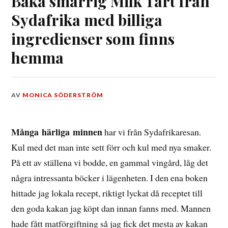
Baka smarrig Milk Tart från
Sydafrika med billiga
ingredienser som finns
hemma
DEN
AV
MONICA SÖDERSTRÖM
18
NOVEMBER,
2018
Många
härliga
minnen
har vi från Sydafrikaresan.
Kul med det man inte sett förr och kul med nya smaker.
På ett av ställena vi bodde, en gammal vingård, låg det
några intressanta böcker i lägenheten. I den ena boken
hittade jag lokala recept, riktigt lyckat då receptet till
den goda kakan jag köpt dan innan fanns med. Mannen
hade fått matförgiftning så jag fick det mesta av kakan