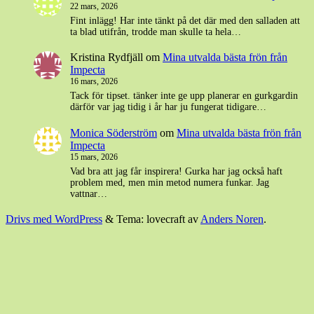
22 mars, 2026
Fint inlägg! Har inte tänkt på det där med den salladen att
ta blad utifrån, trodde man skulle ta hela…
Kristina Rydfjäll
om
Mina utvalda bästa frön från
Impecta
16 mars, 2026
Tack för tipset. tänker inte ge upp planerar en gurkgardin
därför var jag tidig i år har ju fungerat tidigare…
Monica Söderström
om
Mina utvalda bästa frön från
Impecta
15 mars, 2026
Vad bra att jag får inspirera! Gurka har jag också haft
problem med, men min metod numera funkar. Jag
vattnar…
Drivs med WordPress
&
Tema: lovecraft av
Anders Noren
.