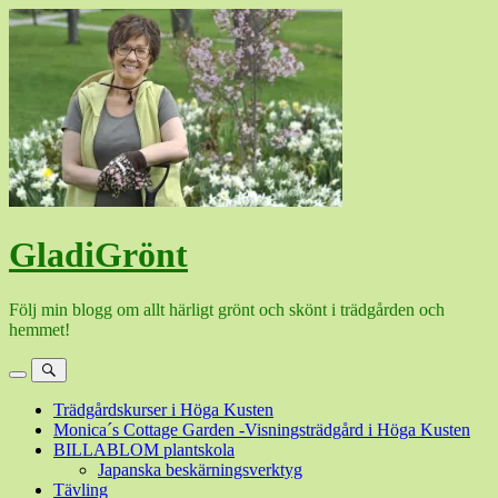
Hoppa
till
innehåll
GladiGrönt
Följ min blogg om allt härligt grönt och skönt i trädgården och
hemmet!
Meny
Sök
Trädgårdskurser i Höga Kusten
Monica´s Cottage Garden -Visningsträdgård i Höga Kusten
BILLABLOM plantskola
Japanska beskärningsverktyg
Tävling