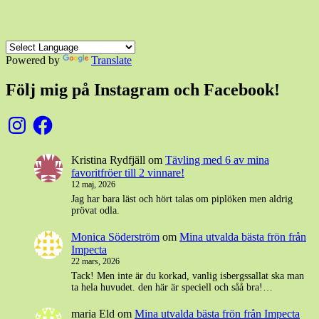
Powered by
Translate
Följ mig på Instagram och Facebook!
Instagram
Facebook
Kristina Rydfjäll
om
Tävling med 6 av mina
favoritfröer till 2 vinnare!
12 maj, 2026
Jag har bara läst och hört talas om piplöken men aldrig
prövat odla.
Monica Söderström
om
Mina utvalda bästa frön från
Impecta
22 mars, 2026
Tack! Men inte är du korkad, vanlig isbergssallat ska man
ta hela huvudet. den här är speciell och såå bra!…
maria Eld
om
Mina utvalda bästa frön från Impecta