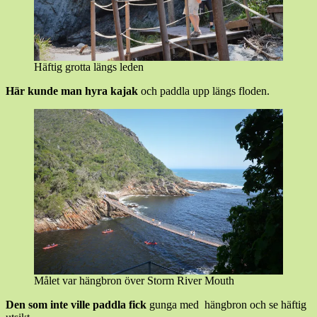
Häftig grotta längs leden
Här kunde man hyra kajak
och paddla upp längs floden.
Målet var hängbron över Storm River Mouth
Den som inte ville paddla fick
gunga med hängbron och se häftig