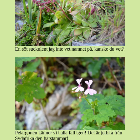
En söt suckulent jag inte vet namnet på, kanske du vet?
Pelargonen känner vi i alla fall igen! Det är ju bl a från
Sydafrika den härstammar!