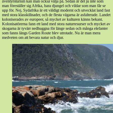
äventyrsturism kan man också välja på. Sedan är det ju inte som
man föreställer sig Afrika, bara djungel och vildar som man får se
upp för. Nej, Sydafrika är ett väldigt modernt och utvecklat land fast
med stora klasskillnader, och de flesta vägarna är asfalterade. Landet
koloniserades av europeer, så mycket av kulturen känns bekant.
Kolonisatörerna fann ett land med stora naturresurser och mycket av
skogarna är tyvärr nedhuggna för länge sedan och många elefanter
som fanns längs Garden Route blev utrotade. Nu är man mera
medveten om att bevara natur och djur.