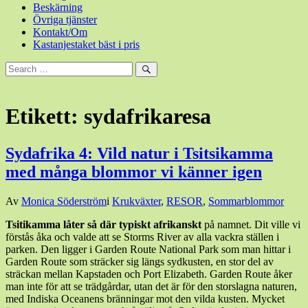
Beskärning
Övriga tjänster
Kontakt/Om
Kastanjestaket bäst i pris
Sök
efter:
Sök
Etikett:
sydafrikaresa
Sydafrika 4: Vild natur i Tsitsikamma
med många blommor vi känner igen
Den
Av
Monica Söderström
i
Krukväxter
,
RESOR
,
Sommarblommor
10
Tsitikamma låter så
där typiskt afrikanskt
på namnet. Dit ville vi
december,
förstås åka och valde att se Storms River av alla vackra ställen i
2018
10
parken. Den ligger i Garden Route National Park som man hittar i
december,
Garden Route som sträcker sig längs sydkusten, en stor del av
2018
sträckan mellan Kapstaden och Port Elizabeth. Garden Route åker
man inte för att se trädgårdar, utan det är för den storslagna naturen,
med Indiska Oceanens bränningar mot den vilda kusten. Mycket