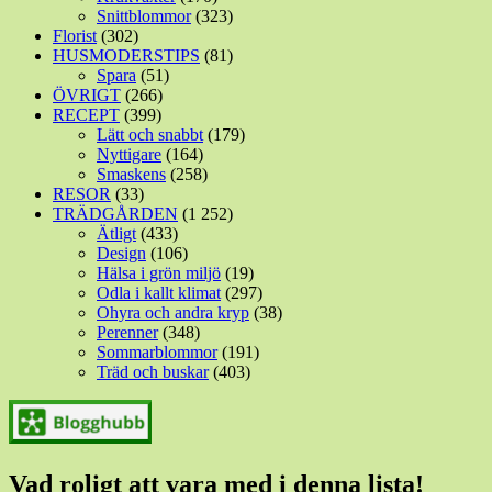
Snittblommor
(323)
Florist
(302)
HUSMODERSTIPS
(81)
Spara
(51)
ÖVRIGT
(266)
RECEPT
(399)
Lätt och snabbt
(179)
Nyttigare
(164)
Smaskens
(258)
RESOR
(33)
TRÄDGÅRDEN
(1 252)
Ätligt
(433)
Design
(106)
Hälsa i grön miljö
(19)
Odla i kallt klimat
(297)
Ohyra och andra kryp
(38)
Perenner
(348)
Sommarblommor
(191)
Träd och buskar
(403)
Vad roligt att vara med i denna lista!