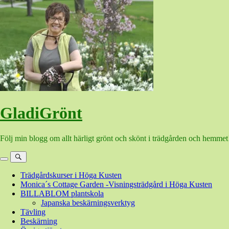
Hoppa
till
innehåll
GladiGrönt
Följ min blogg om allt härligt grönt och skönt i trädgården och hemmet
Meny
Sök
Trädgårdskurser i Höga Kusten
Monica´s Cottage Garden -Visningsträdgård i Höga Kusten
BILLABLOM plantskola
Japanska beskärningsverktyg
Tävling
Beskärning