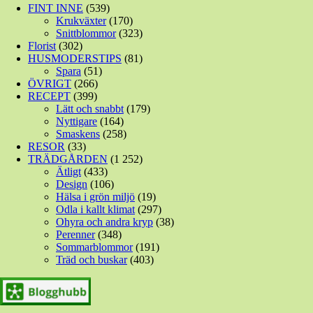
FINT INNE
(539)
Krukväxter
(170)
Snittblommor
(323)
Florist
(302)
HUSMODERSTIPS
(81)
Spara
(51)
ÖVRIGT
(266)
RECEPT
(399)
Lätt och snabbt
(179)
Nyttigare
(164)
Smaskens
(258)
RESOR
(33)
TRÄDGÅRDEN
(1 252)
Ätligt
(433)
Design
(106)
Hälsa i grön miljö
(19)
Odla i kallt klimat
(297)
Ohyra och andra kryp
(38)
Perenner
(348)
Sommarblommor
(191)
Träd och buskar
(403)