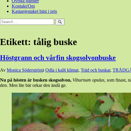
Övriga tjänster
Kontakt/Om
Kastanjestaket bäst i pris
Sök
efter:
Sök
Etikett:
tålig buske
Höstgrann och vårfin skogsolvonbuske
Den
Av
Monica Söderström
i
Odla i kallt klimat
,
Träd och buskar
,
TRÄDG
4
Nu på hösten är busken skogsolvon,
Viburnum opulus,
som finast, n
september,
den. Men lite bär orkar den ändå ge.
2018