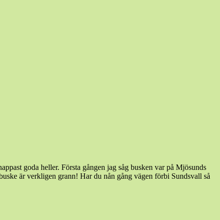
knappast goda heller. Första gången jag såg busken var på Mjösunds
buske är verkligen grann! Har du nån gång vägen förbi Sundsvall så