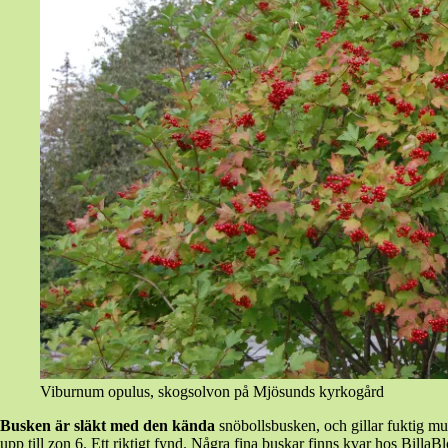
Viburnum opulus, skogsolvon på Mjösunds kyrkogård
Busken är släkt med den kända
snöbollsbusken, och gillar fuktig mul
upp till zon 6. Ett riktigt fynd. Några fina buskar finns kvar hos Billa