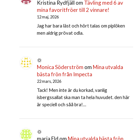
Kristina Rydfjäll
om
Tävling med 6 av
mina favoritfröer till 2 vinnare!
12 maj, 2026
Jag har bara läst och hört talas om piplöken
men aldrig prövat odla.
Monica Söderström
om
Mina utvalda
bästa frön från Impecta
22 mars, 2026
Tack! Men inte är du korkad, vanlig
isbergssallat ska man ta hela huvudet. den här
är speciell och såå bra!…
maria Eld
om
Mina utvalda bästa frön