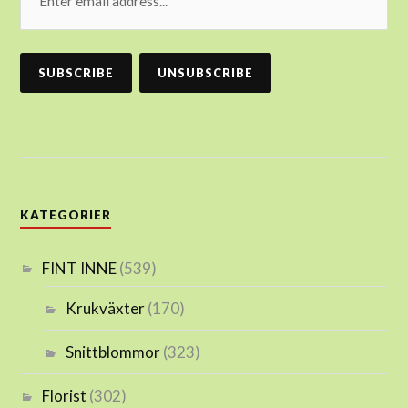
KATEGORIER
FINT INNE
(539)
Krukväxter
(170)
Snittblommor
(323)
Florist
(302)