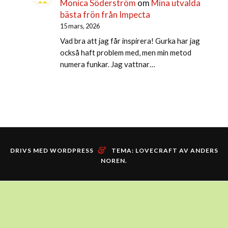
Monica Söderström
om
Mina utvalda
bästa frön från Impecta
15 mars, 2026
Vad bra att jag får inspirera! Gurka har jag
också haft problem med, men min metod
numera funkar. Jag vattnar…
&
DRIVS MED WORDPRESS
TEMA: LOVECRAFT AV
ANDERS
NOREN
.