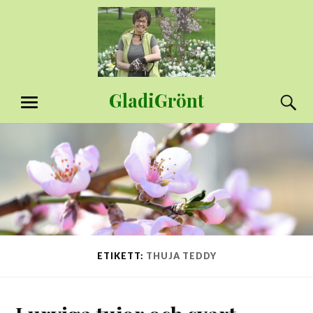
Hoppa
till
innehåll
GladiGrönt
S
MENY
ETIKETT:
THUJA TEDDY