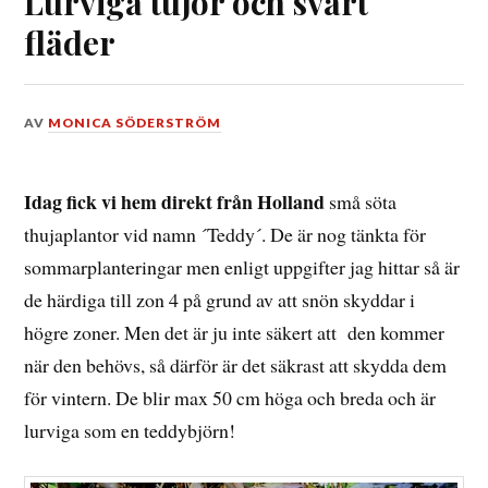
Lurviga tujor och svart
fläder
DEN
AV
MONICA SÖDERSTRÖM
28
JUNI,
2015
Idag fick vi hem direkt från Holland
små söta
thujaplantor vid namn ´Teddy´. De är nog tänkta för
sommarplanteringar men enligt uppgifter jag hittar så är
de härdiga till zon 4 på grund av att snön skyddar i
högre zoner. Men det är ju inte säkert att den kommer
när den behövs, så därför är det säkrast att skydda dem
för vintern. De blir max 50 cm höga och breda och är
lurviga som en teddybjörn!