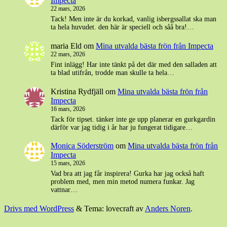
Impecta
22 mars, 2026
Tack! Men inte är du korkad, vanlig isbergssallat ska man
ta hela huvudet. den här är speciell och såå bra!…
maria Eld
om
Mina utvalda bästa frön från Impecta
22 mars, 2026
Fint inlägg! Har inte tänkt på det där med den salladen att
ta blad utifrån, trodde man skulle ta hela…
Kristina Rydfjäll
om
Mina utvalda bästa frön från
Impecta
16 mars, 2026
Tack för tipset. tänker inte ge upp planerar en gurkgardin
därför var jag tidig i år har ju fungerat tidigare…
Monica Söderström
om
Mina utvalda bästa frön från
Impecta
15 mars, 2026
Vad bra att jag får inspirera! Gurka har jag också haft
problem med, men min metod numera funkar. Jag
vattnar…
Drivs med WordPress
&
Tema: lovecraft av
Anders Noren
.