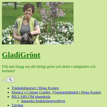
Hoppa
till
innehåll
GladiGrönt
Följ min blogg om allt härligt grönt och skönt i trädgården och
hemmet!
Meny
Sök
Trädgårdskurser i Höga Kusten
Monica´s Cottage Garden -Visningsträdgård i Höga Kusten
BILLABLOM plantskola
Japanska beskärningsverktyg
Tävling