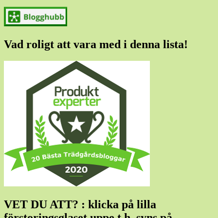
Vad roligt att vara med i denna lista!
VET DU ATT? : klicka på lilla
förstoringsglaset uppe t h, syns på