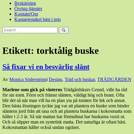
Beskärning
Övriga tjänster
Kontakt/Om
Kastanjestaket bäst i pris
Sök
efter:
Sök
Etikett:
torktålig buske
Så fixar vi en besvärlig slänt
Den
Av
Monica Söderström
i
Design
,
Träd och buskar
,
TRÄDGÅRDEN
25
Marlene som gick på vinterns
Trädgårdskurs Grund, ville ha råd
maj,
för sin tomt. Först och främst slänten, väldigt hög och brant. Ofta
2018
25
blir det så när man vill ha en plan yta på tomten för lek och annat.
maj,
Den bästa lösningen tyckte jag var att plantera en buske som binder
2018
släntens jord från att rasa och att plantera buskarna i kokosmatta som
håller i 2-3 år. Så när mattan har förmultnat har buskarna vuxit ut.
Och så slipper man en syntetisk matta. Det naturliga är oftast bäst.
Kokosmattan håller också undan ogräset.