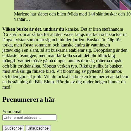
Marlene har släpet och bilen fyllda med 144 släntbuskar och 1
väntar…
Vilken buske är det, undrar du
kanske. Det är liten stefanandra
´Crispa´ som är så bra för att den växer längs marken och skickar ut
långa kvistar som rotar sig och binder jorden. Busken är tålig för
torka, men första sommarn och kanske andra är vattningen
jätteviktig i en slänt, så att buskarna etablerar sig. Droppslang är den
enklaste lösningen, men man får kolla så att det blir tillräcklig
mängd. Vattnet måste gå på djupet, annars drar sig rötterna uppåt,
och blir torkkänsliga. Motsatt verkan typ. Riktigt gullig är busken
med små sirliga flikade blad. Vit blomning av pyttesmå blommor.
Och den gör sitt jobb! Vill du också ha busken kommer vi att ta hem
en beställning till BillaBlom. Hör du av dig under helgen hinner du
med!
Prenumerera här
Your email: