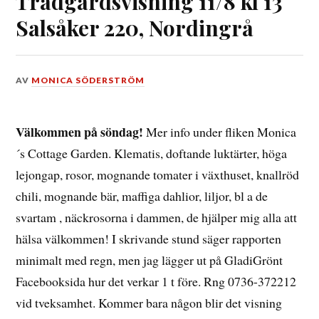
Trädgårdsvisning 11/8 kl 13
Salsåker 220, Nordingrå
DEN
AV
MONICA SÖDERSTRÖM
10
AUGUSTI,
2019
Välkommen på söndag!
Mer info under fliken Monica
´s Cottage Garden. Klematis, doftande luktärter, höga
lejongap, rosor, mognande tomater i växthuset, knallröd
chili, mognande bär, maffiga dahlior, liljor, bl a de
svartam , näckrosorna i dammen, de hjälper mig alla att
hälsa välkommen! I skrivande stund säger rapporten
minimalt med regn, men jag lägger ut på GladiGrönt
Facebooksida hur det verkar 1 t före. Rng 0736-372212
vid tveksamhet. Kommer bara någon blir det visning