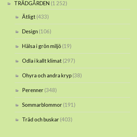
TRÄDGÅRDEN
(1 252)
Ätligt
(433)
Design
(106)
Hälsa i grön miljö
(19)
Odla i kallt klimat
(297)
Ohyra och andra kryp
(38)
Perenner
(348)
Sommarblommor
(191)
Träd och buskar
(403)