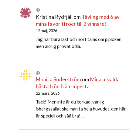
Kristina Rydfjäll
om
Tävling med 6 av
mina favoritfröer till 2 vinnare!
12 maj, 2026
Jag har bara läst och hört talas om piplöken
men aldrig prövat odla.
Monica Söderström
om
Mina utvalda
bästa frön från Impecta
22 mars, 2026
Tack! Men inte är du korkad, vanlig
isbergssallat ska man ta hela huvudet. den här
är speciell och såå bra!…