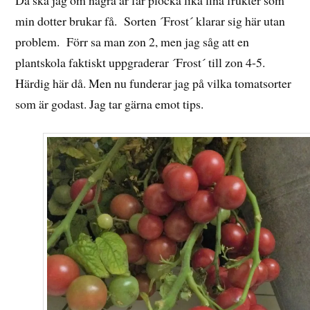
Då ska jag om några år får plocka lika fina frukter som
min dotter brukar få. Sorten ´Frost´ klarar sig här utan
problem. Förr sa man zon 2, men jag såg att en
plantskola faktiskt uppgraderar ´Frost´ till zon 4-5.
Härdig här då. Men nu funderar jag på vilka tomatsorter
som är godast. Jag tar gärna emot tips.