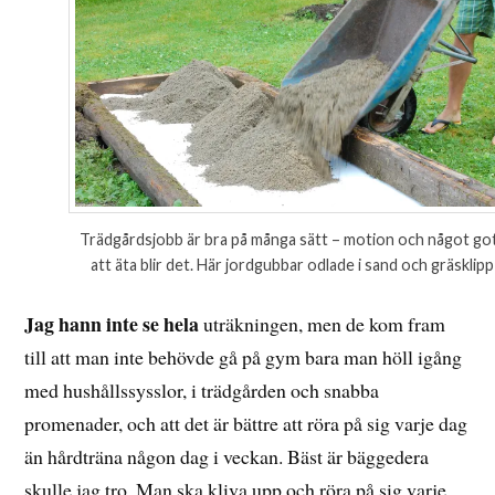
Trädgårdsjobb är bra på många sätt – motion och något go
att äta blir det. Här jordgubbar odlade i sand och gräsklipp
Jag hann inte se hela
uträkningen, men de kom fram
till att man inte behövde gå på gym bara man höll igång
med hushållssysslor, i trädgården och snabba
promenader, och att det är bättre att röra på sig varje dag
än hårdträna någon dag i veckan. Bäst är bäggedera
skulle jag tro. Man ska kliva upp och röra på sig varje