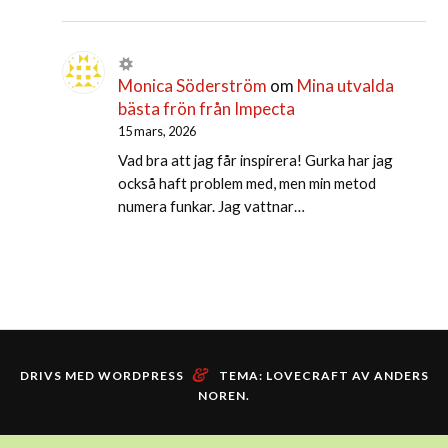
Monica Söderström
om
Mina utvalda
bästa frön från Impecta
15 mars, 2026
Vad bra att jag får inspirera! Gurka har jag
också haft problem med, men min metod
numera funkar. Jag vattnar…
&
DRIVS MED WORDPRESS
TEMA: LOVECRAFT AV
ANDERS
NOREN
.