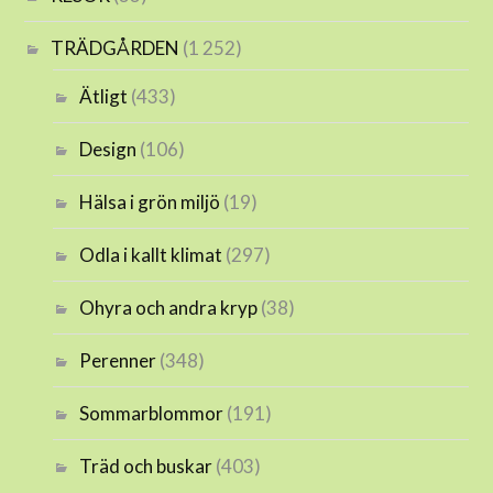
TRÄDGÅRDEN
(1 252)
Ätligt
(433)
Design
(106)
Hälsa i grön miljö
(19)
Odla i kallt klimat
(297)
Ohyra och andra kryp
(38)
Perenner
(348)
Sommarblommor
(191)
Träd och buskar
(403)