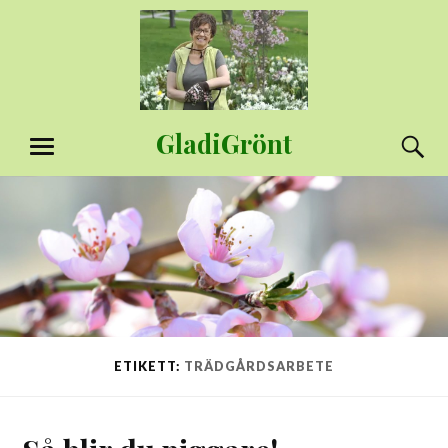
Hoppa
till
innehåll
GladiGrönt
S
MENY
ETIKETT:
TRÄDGÅRDSARBETE