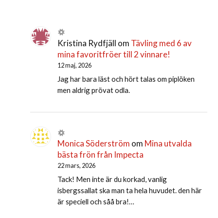
Kristina Rydfjäll
om
Tävling med 6 av
mina favoritfröer till 2 vinnare!
12 maj, 2026
Jag har bara läst och hört talas om piplöken
men aldrig prövat odla.
Monica Söderström
om
Mina utvalda
bästa frön från Impecta
22 mars, 2026
Tack! Men inte är du korkad, vanlig
isbergssallat ska man ta hela huvudet. den här
är speciell och såå bra!…