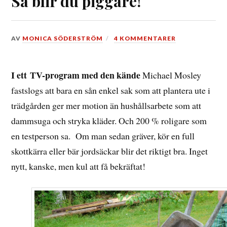
Så blir du piggare!
DEN
AV
MONICA SÖDERSTRÖM
4 KOMMENTARER
12
JANUARI,
2017
I ett TV-program med den kände
Michael Mosley
fastslogs att bara en sån enkel sak som att plantera ute i
trädgården ger mer motion än hushållsarbete som att
dammsuga och stryka kläder. Och 200 % roligare som
en testperson sa. Om man sedan gräver, kör en full
skottkärra eller bär jordsäckar blir det riktigt bra. Inget
nytt, kanske, men kul att få bekräftat!