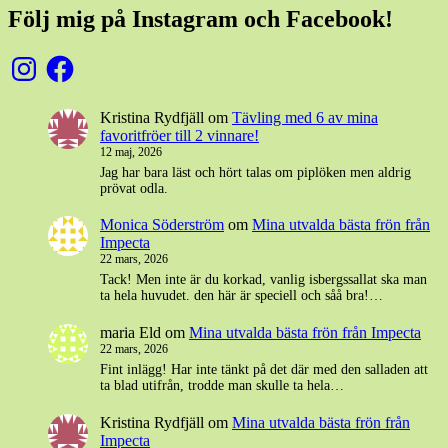
Följ mig på Instagram och Facebook!
Instagram
Facebook
Kristina Rydfjäll
om
Tävling med 6 av mina
favoritfröer till 2 vinnare!
12 maj, 2026
Jag har bara läst och hört talas om piplöken men aldrig
prövat odla.
Monica Söderström
om
Mina utvalda bästa frön från
Impecta
22 mars, 2026
Tack! Men inte är du korkad, vanlig isbergssallat ska man
ta hela huvudet. den här är speciell och såå bra!…
maria Eld
om
Mina utvalda bästa frön från Impecta
22 mars, 2026
Fint inlägg! Har inte tänkt på det där med den salladen att
ta blad utifrån, trodde man skulle ta hela…
Kristina Rydfjäll
om
Mina utvalda bästa frön från
Impecta