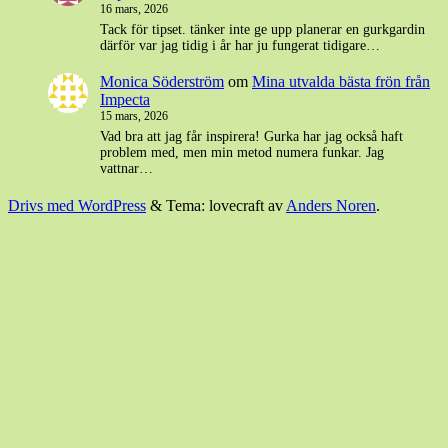
16 mars, 2026
Tack för tipset. tänker inte ge upp planerar en gurkgardin
därför var jag tidig i år har ju fungerat tidigare…
Monica Söderström
om
Mina utvalda bästa frön från
Impecta
15 mars, 2026
Vad bra att jag får inspirera! Gurka har jag också haft
problem med, men min metod numera funkar. Jag
vattnar…
Drivs med WordPress
&
Tema: lovecraft av
Anders Noren
.