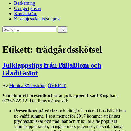
Beskärning
Övriga tjänster
Kontakt/Om
Kastanjestaket bäst i pris
Sök
efter:
Sök
Etikett:
trädgårdsskötsel
Julklappstips från BillaBlom och
GladiGrönt
Den
Av
Monica Söderström
i
ÖVRIGT
17
Vi ordnar ett presentkort så är julklappen fixad!
Ring bara
december,
0736-372212! Det finns många val:
2016
17
december,
Presentkort på växter
och trädgårdsmaterial hos BillaBlom
2016
på valfri summa. I sortimentet för 2017 kommer att finnas
prydnadsbuskar och träd, bär och frukt, bl a de populära
familjeäppelträden, många sorters perenner , special: många