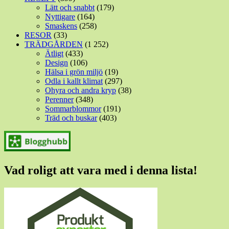
Lätt och snabbt
(179)
Nyttigare
(164)
Smaskens
(258)
RESOR
(33)
TRÄDGÅRDEN
(1 252)
Ätligt
(433)
Design
(106)
Hälsa i grön miljö
(19)
Odla i kallt klimat
(297)
Ohyra och andra kryp
(38)
Perenner
(348)
Sommarblommor
(191)
Träd och buskar
(403)
Vad roligt att vara med i denna lista!