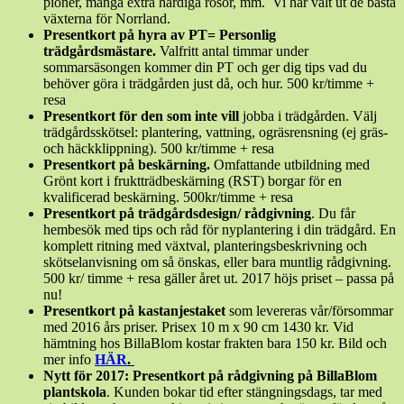
pioner, många extra härdiga rosor, mm. Vi har valt ut de bästa
växterna för Norrland.
Presentkort på hyra av PT= Personlig
trädgårdsmästare.
Valfritt antal timmar under
sommarsäsongen kommer din PT och ger dig tips vad du
behöver göra i trädgården just då, och hur. 500 kr/timme +
resa
Presentkort för den som inte vill
jobba i trädgården. Välj
trädgårdsskötsel: plantering, vattning, ogräsrensning (ej gräs-
och häckklippning). 500 kr/timme + resa
Presentkort på beskärning.
Omfattande utbildning med
Grönt kort i fruktträdbeskärning (RST) borgar för en
kvalificerad beskärning. 500kr/timme + resa
Presentkort på trädgårdsdesign/ rådgivning
. Du får
hembesök med tips och råd för nyplantering i din trädgård. En
komplett ritning med växtval, planteringsbeskrivning och
skötselanvisning om så önskas, eller bara muntlig rådgivning.
500 kr/ timme + resa gäller året ut. 2017 höjs priset – passa på
nu!
Presentkort på kastanjestaket
som levereras vår/försommar
med 2016 års priser. Prisex 10 m x 90 cm 1430 kr. Vid
hämtning hos BillaBlom kostar frakten bara 150 kr. Bild och
mer info
HÄR
.
Nytt för 2017: Presentkort på rådgivning på BillaBlom
plantskola
. Kunden bokar tid efter stängningsdags, tar med