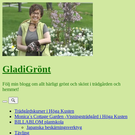
Hoppa
till
innehåll
GladiGrönt
Följ min blogg om allt härligt grönt och skönt i trädgården och
hemmet!
Meny
Sök
Trädgårdskurser i Höga Kusten
Monica´s Cottage Garden -Visningsträdgård i Höga Kusten
BILLABLOM plantskola
Japanska beskärningsverktyg
Tävling