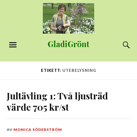
Hoppa
till
innehåll
GladiGrönt
S
MENY
ETIKETT:
UTEBELYSNING
Jultävling 1: Två ljusträd
värde 705 kr/st
DEN
AV
MONICA SÖDERSTRÖM
23