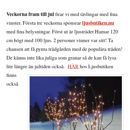
NOVEMBER,
2015
Veckorna fram till jul
firar vi med tävlingar med fina
ljusbutiken.nu
vinster. Första tre veckorna sponsrar
med fina belysningar. Först ut är ljusträdet Hamar 120
cm högt med 100 ljus. 2 personer vinner var sitt! Ta
chansen att få pynta trädgården med de populära träden!
De känns inte lika juliga som granar så de kan få lysa
lite längre än jultiden också.
HÄR
hos Ljusbutiken
finns
också