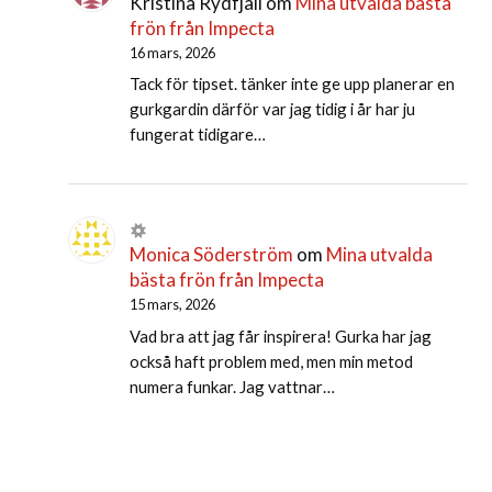
Kristina Rydfjäll
om
Mina utvalda bästa
frön från Impecta
16 mars, 2026
Tack för tipset. tänker inte ge upp planerar en
gurkgardin därför var jag tidig i år har ju
fungerat tidigare…
Monica Söderström
om
Mina utvalda
bästa frön från Impecta
15 mars, 2026
Vad bra att jag får inspirera! Gurka har jag
också haft problem med, men min metod
numera funkar. Jag vattnar…