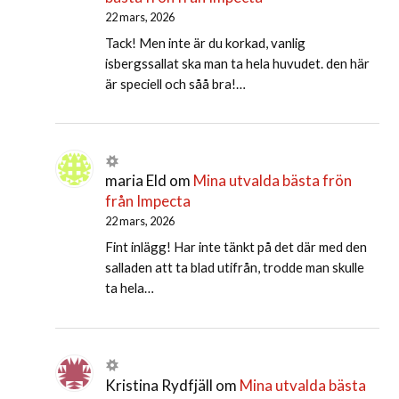
22 mars, 2026
Tack! Men inte är du korkad, vanlig
isbergssallat ska man ta hela huvudet. den här
är speciell och såå bra!…
maria Eld
om
Mina utvalda bästa frön
från Impecta
22 mars, 2026
Fint inlägg! Har inte tänkt på det där med den
salladen att ta blad utifrån, trodde man skulle
ta hela…
Kristina Rydfjäll
om
Mina utvalda bästa