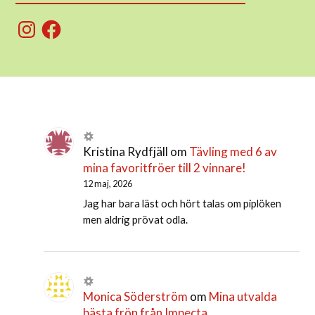
Instagram
Facebook
Kristina Rydfjäll
om
Tävling med 6 av
mina favoritfröer till 2 vinnare!
12 maj, 2026
Jag har bara läst och hört talas om piplöken
men aldrig prövat odla.
Monica Söderström
om
Mina utvalda
bästa frön från Impecta