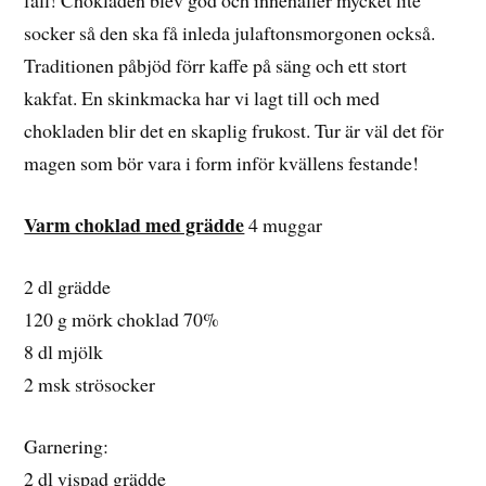
fall! Chokladen blev god och innehåller mycket lite
socker så den ska få inleda julaftonsmorgonen också.
Traditionen påbjöd förr kaffe på säng och ett stort
kakfat. En skinkmacka har vi lagt till och med
chokladen blir det en skaplig frukost. Tur är väl det för
magen som bör vara i form inför kvällens festande!
Varm choklad med grädde
4 muggar
2 dl grädde
120 g mörk choklad 70%
8 dl mjölk
2 msk strösocker
Garnering:
2 dl vispad grädde