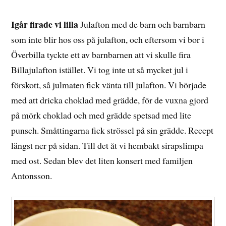
DECEMBER,
2015
Igår firade vi lilla
Julafton med de barn och barnbarn
som inte blir hos oss på julafton, och eftersom vi bor i
Överbilla tyckte ett av barnbarnen att vi skulle fira
Billajulafton istället. Vi tog inte ut så mycket jul i
förskott, så julmaten fick vänta till julafton. Vi började
med att dricka choklad med grädde, för de vuxna gjord
på mörk choklad och med grädde spetsad med lite
punsch. Småttingarna fick strössel på sin grädde. Recept
längst ner på sidan. Till det åt vi hembakt sirapslimpa
med ost. Sedan blev det liten konsert med familjen
Antonsson.