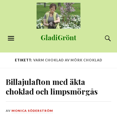
Hoppa
till
innehåll
GladiGrönt
S
MENY
ETIKETT:
VARM CHOKLAD AV MÖRK CHOKLAD
Billajulafton med äkta
choklad och limpsmörgås
DEN
AV
MONICA SÖDERSTRÖM
22