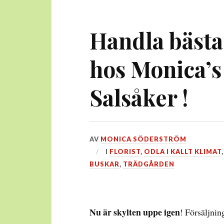
Handla bästa
hos Monica’s
Salsåker !
DEN
AV
MONICA SÖDERSTRÖM
8
I
FLORIST
,
ODLA I KALLT KLIMAT
JUNI,
BUSKAR
,
TRÄDGÅRDEN
2025
Nu är skylten uppe igen
! Försäljnin