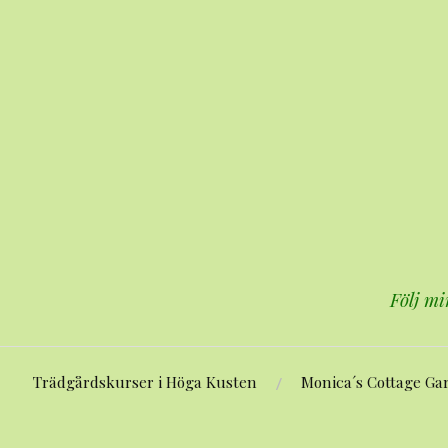
Hoppa
till
innehåll
Följ mi
Trädgårdskurser i Höga Kusten
Monica´s Cottage Ga