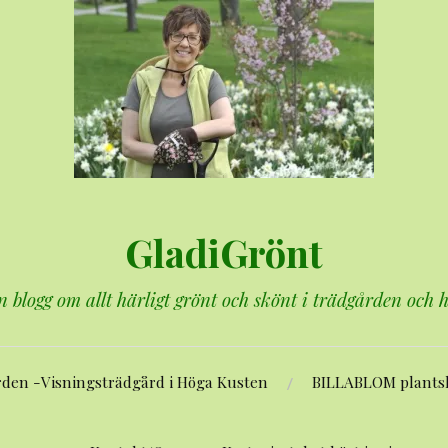
GladiGrönt
n blogg om allt härligt grönt och skönt i trädgården och
rden -Visningsträdgård i Höga Kusten
BILLABLOM plants