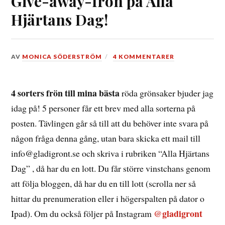
Give-away-frön på Alla
Hjärtans Dag!
DEN
AV
MONICA SÖDERSTRÖM
4 KOMMENTARER
14
FEBRUARI,
2024
4 sorters frön till mina bästa
röda grönsaker bjuder jag
idag på! 5 personer får ett brev med alla sorterna på
posten. Tävlingen går så till att du behöver inte svara på
någon fråga denna gång, utan bara skicka ett mail till
info@gladigront.se och skriva i rubriken “Alla Hjärtans
Dag” , då har du en lott. Du får större vinstchans genom
att följa bloggen, då har du en till lott (scrolla ner så
hittar du prenumeration eller i högerspalten på dator o
@gladigront
Ipad). Om du också följer på Instagram