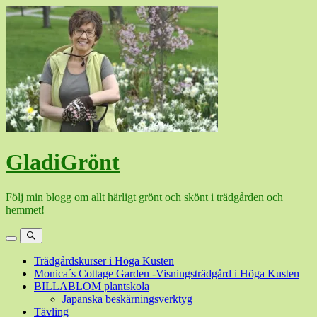
Hoppa
till
innehåll
GladiGrönt
Följ min blogg om allt härligt grönt och skönt i trädgården och
hemmet!
Meny
Sök
Trädgårdskurser i Höga Kusten
Monica´s Cottage Garden -Visningsträdgård i Höga Kusten
BILLABLOM plantskola
Japanska beskärningsverktyg
Tävling