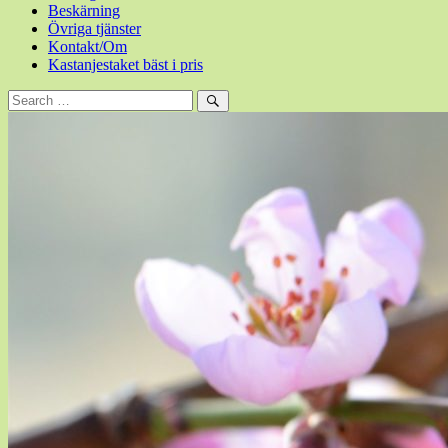
Beskärning
Övriga tjänster
Kontakt/Om
Kastanjestaket bäst i pris
Sök
efter:
Sök