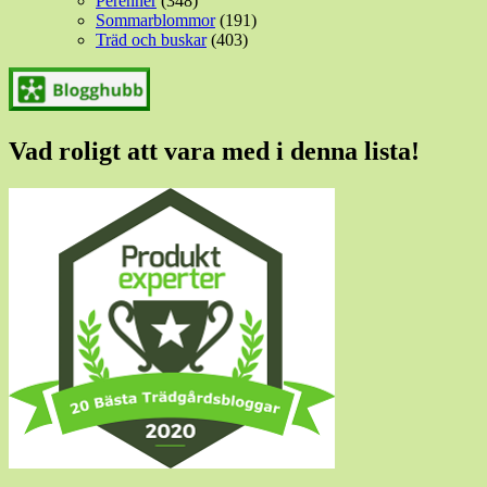
Perenner
(348)
Sommarblommor
(191)
Träd och buskar
(403)
Vad roligt att vara med i denna lista!