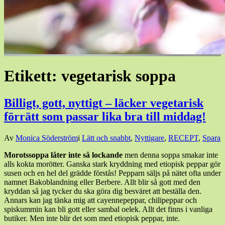
Etikett:
vegetarisk soppa
Billigt, gott, nyttigt – läcker vegetarisk
förrätt som passar lika bra till middag!
Den
Av
Monica Söderström
i
Lätt och snabbt
,
Nyttigare
,
RECEPT
,
Spara
18
Morotssoppa låter inte så lockande
men denna soppa smakar inte
januari,
alls kokta morötter. Ganska stark kryddning med etiopisk peppar gör
2019
17
susen och en hel del grädde förstås! Pepparn säljs på nätet ofta under
januari,
namnet Bakoblandning eller Berbere. Allt blir så gott med den
2019
kryddan så jag tycker du ska göra dig besväret att beställa den.
Annars kan jag tänka mig att cayennepeppar, chilipeppar och
spiskummin kan bli gott eller sambal oelek. Allt det finns i vanliga
butiker. Men inte blir det som med etiopisk peppar, inte.