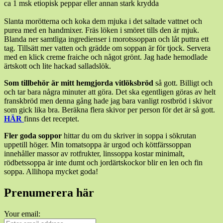
ca 1 msk etiopisk peppar eller annan stark krydda
Slanta morötterna och koka dem mjuka i det saltade vattnet och
purea med en handmixer. Fräs löken i smöret tills den är mjuk.
Blanda ner samtliga ingredienser i morotssoppan och låt puttra ett
tag. Tillsätt mer vatten och grädde om soppan är för tjock. Servera
med en klick creme fraiche och något grönt. Jag hade hemodlade
ärtskott och lite hackad salladslök.
Som tillbehör är mitt hemgjorda vitlöksbröd
så gott. Billigt och
och tar bara några minuter att göra. Det ska egentligen göras av helt
franskbröd men denna gång hade jag bara vanligt rostbröd i skivor
som gick lika bra. Beräkna flera skivor per person för det är så gott.
HÄR
finns det receptet.
Fler goda soppor
hittar du om du skriver in soppa i sökrutan
uppetill höger. Min tomatsoppa är urgod och köttfärssoppan
innehåller massor av rotfrukter, linssoppa kostar minimalt,
rödbetssoppa är inte dumt och jordärtskockor blir en len och fin
soppa. Allihopa mycket goda!
Prenumerera här
Your email: