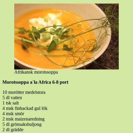
Afrikansk morotssoppa
Morotssoppa a´la Africa 6-8 port
10 morötter medelstora
5 dl vatten
1 tsk salt
4 msk finhackad gul lök
4 msk smör
2 msk maizenaredning
5 dl grönsaksbuljong
2 dl grädde