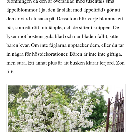
blomningen då den är översållad med tusentals små
äppelblommor ( ja, den är släkt med äppelträd) gör att
den är värd att satsa på. Dessutom blir varje blomma ett
bär, som ett rött miniäpple, och de sitter i knippen. De
lyser mot höstens gula blad och när bladen fallit, sitter
bären kvar. Om inte fåglarna upptäcker dem, eller du tar
in några för höstdekorationer. Bären är inte inte giftiga,
men sura. Ett annat plus är att busken klarar lerjord. Zon
5-6.