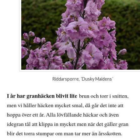
Riddarsporre, ´Dusky Maidens´
I år har granhäcken blivit lite
brun och torr i snitten,
men vi håller häcken mycket smal, då går det inte att
hoppa över ett år. Alla lövfällande häckar och även
idegran tål att klippa in mycket men när det gäller gran
blir det torra stumpar om man tar mer än årsskotten.