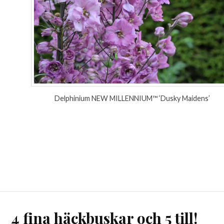
Delphinium NEW MILLENNIUM™ ‘Dusky Maidens’
4 fina häckbuskar och 5 till!