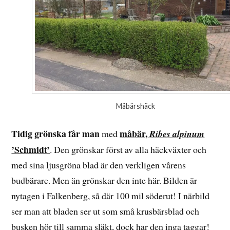
Måbärshäck
Tidig grönska får man
måbär,
med
Ribes alpinum
’Schmidt’
. Den grönskar först av alla häckväxter och
med sina ljusgröna blad är den verkligen vårens
budbärare. Men än grönskar den inte här. Bilden är
nytagen i Falkenberg, så där 100 mil söderut! I närbild
ser man att bladen ser ut som små krusbärsblad och
busken hör till samma släkt, dock har den inga taggar!