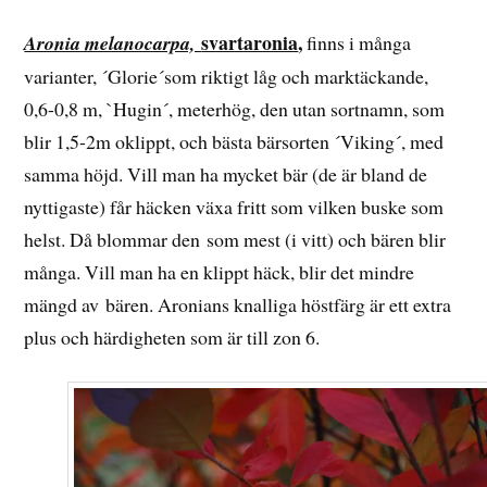
svartaronia
,
Aronia melanocarpa,
finns i många
varianter, ´Glorie´som riktigt låg och marktäckande,
0,6-0,8 m, `Hugin´, meterhög, den utan sortnamn, som
blir 1,5-2m oklippt, och bästa bärsorten ´Viking´, med
samma höjd. Vill man ha mycket bär (de är bland de
nyttigaste) får häcken växa fritt som vilken buske som
helst. Då blommar den som mest (i vitt) och bären blir
många. Vill man ha en klippt häck, blir det mindre
mängd av bären. Aronians knalliga höstfärg är ett extra
plus och härdigheten som är till zon 6.