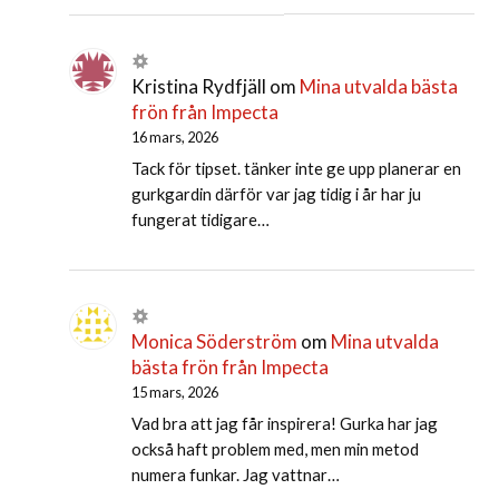
Kristina Rydfjäll
om
Mina utvalda bästa
frön från Impecta
16 mars, 2026
Tack för tipset. tänker inte ge upp planerar en
gurkgardin därför var jag tidig i år har ju
fungerat tidigare…
Monica Söderström
om
Mina utvalda
bästa frön från Impecta
15 mars, 2026
Vad bra att jag får inspirera! Gurka har jag
också haft problem med, men min metod
numera funkar. Jag vattnar…