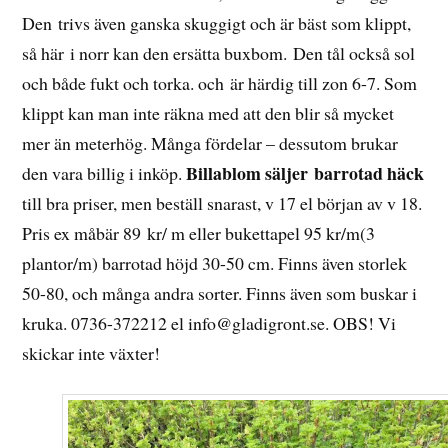
Den trivs även ganska skuggigt och är bäst som klippt,
så här i norr kan den ersätta buxbom. Den tål också sol
och både fukt och torka. och är härdig till zon 6-7. Som
klippt kan man inte räkna med att den blir så mycket
mer än meterhög. Många fördelar – dessutom brukar
Billablom säljer
barrotad häck
den vara billig i inköp.
till bra priser, men beställ snarast, v 17 el början av v 18.
Pris ex måbär 89 kr/ m eller bukettapel 95 kr/m(3
plantor/m) barrotad höjd 30-50 cm. Finns även storlek
50-80, och många andra sorter. Finns även som buskar i
kruka. 0736-372212 el info@gladigront.se. OBS! Vi
skickar inte växter!