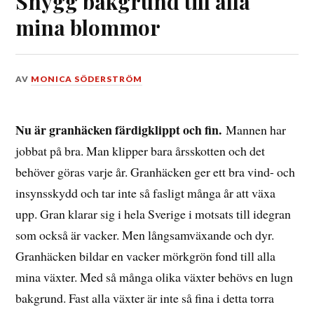
Snygg bakgrund till alla
mina blommor
DEN
AV
MONICA SÖDERSTRÖM
25
JULI,
2018
Nu är granhäcken färdigklippt och fin.
Mannen har
jobbat på bra. Man klipper bara årsskotten och det
behöver göras varje år. Granhäcken ger ett bra vind- och
insynsskydd och tar inte så fasligt många år att växa
upp. Gran klarar sig i hela Sverige i motsats till idegran
som också är vacker. Men långsamväxande och dyr.
Granhäcken bildar en vacker mörkgrön fond till alla
mina växter. Med så många olika växter behövs en lugn
bakgrund. Fast alla växter är inte så fina i detta torra