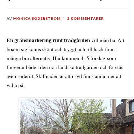
DEN
AV
MONICA SÖDERSTRÖM
2 KOMMENTARER
25
APRIL,
2017
En gränsmarkering runt trädgården
vill man ha. Att
boa in sig känns skönt och tryggt och till häck finns
många bra alternativ. Här kommer 4+5 förslag som
fungerar både i den norrländska trädgården och förstås
även söderut. Skillnaden är att i syd finns ännu mer att
välja på.