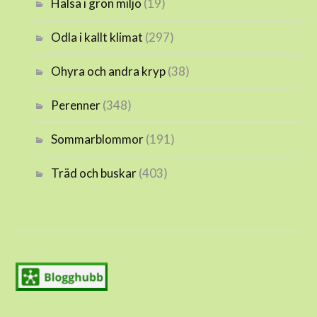
Hälsa i grön miljö
(19)
Odla i kallt klimat
(297)
Ohyra och andra kryp
(38)
Perenner
(348)
Sommarblommor
(191)
Träd och buskar
(403)