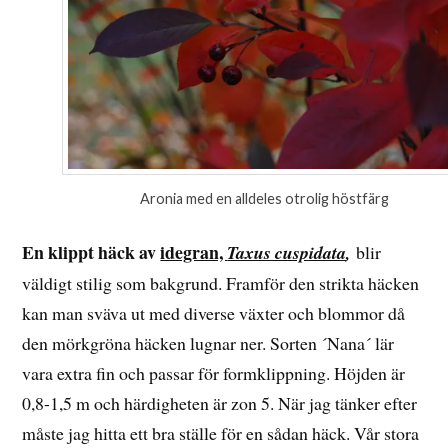
Aronia med en alldeles otrolig höstfärg
En klippt häck av
idegran,
Taxus cuspidata
,
blir
väldigt stilig som bakgrund. Framför den strikta häcken
kan man sväva ut med diverse växter och blommor då
den mörkgröna häcken lugnar ner. Sorten ´Nana´ lär
vara extra fin och passar för formklippning. Höjden är
0,8-1,5 m och härdigheten är zon 5. När jag tänker efter
måste jag hitta ett bra ställe för en sådan häck. Vår stora