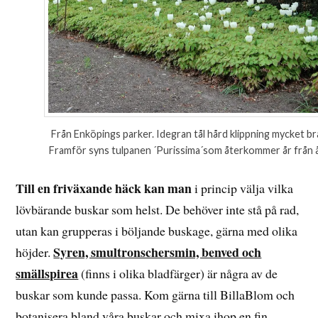
Från Enköpings parker. Idegran tål hård klippning mycket br
Framför syns tulpanen ´Purissima´som återkommer år från å
Till en friväxande häck kan man
i princip välja vilka
lövbärande buskar som helst. De behöver inte stå på rad,
utan kan grupperas i böljande buskage, gärna med olika
Syren, smultronschersmin, benved och
höjder.
smällspirea
(finns i olika bladfärger) är några av de
buskar som kunde passa. Kom gärna till BillaBlom och
botanisera bland våra buskar och mixa ihop en fin