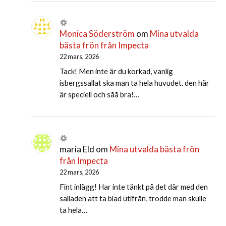
Monica Söderström
om
Mina utvalda
bästa frön från Impecta
22 mars, 2026
Tack! Men inte är du korkad, vanlig
isbergssallat ska man ta hela huvudet. den här
är speciell och såå bra!…
maria Eld
om
Mina utvalda bästa frön
från Impecta
22 mars, 2026
Fint inlägg! Har inte tänkt på det där med den
salladen att ta blad utifrån, trodde man skulle
ta hela…