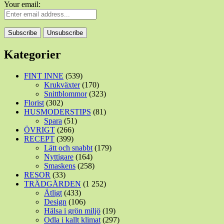
Your email:
Kategorier
FINT INNE
(539)
Krukväxter
(170)
Snittblommor
(323)
Florist
(302)
HUSMODERSTIPS
(81)
Spara
(51)
ÖVRIGT
(266)
RECEPT
(399)
Lätt och snabbt
(179)
Nyttigare
(164)
Smaskens
(258)
RESOR
(33)
TRÄDGÅRDEN
(1 252)
Ätligt
(433)
Design
(106)
Hälsa i grön miljö
(19)
Odla i kallt klimat
(297)