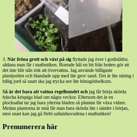
3.
När fröna grott och växt på sig
flyttade jag över i godislådor,
sådana man får i matbutiken. Borrade hål en bit från botten gör att
det inte blir nån risk att övervattna. Jag använde billigaste
plantjorden och blandade upp med lite grov sand. Det är lite näring i
billig jord så snart ska jag trycka ner lite hönsgödselkorn.
Så är det bara att vattna regelbundet och
jag får börja skörda
fräscha krispiga blad om några veckor. Eftersom det är en
plocksallat tar jag bara yttersta bladen så plantan får växa vidare.
Medan plantorna är små får man bara skörda lite i sänder i början,
men snart kan jag gå förbi sallatshuvudena i matbutiken!
Prenumerera här