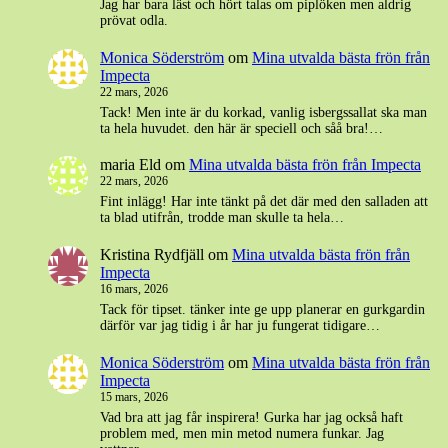
Jag har bara läst och hört talas om piplöken men aldrig
prövat odla.
Monica Söderström
om
Mina utvalda bästa frön från
Impecta
22 mars, 2026
Tack! Men inte är du korkad, vanlig isbergssallat ska man
ta hela huvudet. den här är speciell och såå bra!…
maria Eld
om
Mina utvalda bästa frön från Impecta
22 mars, 2026
Fint inlägg! Har inte tänkt på det där med den salladen att
ta blad utifrån, trodde man skulle ta hela…
Kristina Rydfjäll
om
Mina utvalda bästa frön från
Impecta
16 mars, 2026
Tack för tipset. tänker inte ge upp planerar en gurkgardin
därför var jag tidig i år har ju fungerat tidigare…
Monica Söderström
om
Mina utvalda bästa frön från
Impecta
15 mars, 2026
Vad bra att jag får inspirera! Gurka har jag också haft
problem med, men min metod numera funkar. Jag