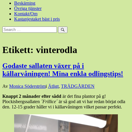
Beskärning
Övriga tjänster
Kontakt/Om
Kastanjestaket bäst i pris
Sök
efter:
Sök
Etikett:
vinterodla
Godaste sallaten växer på i
källarvåningen! Mina enkla odlingstips!
Den
Av
Monica Söderström
i
Ätligt
,
TRÄDGÅRDEN
12
Knappt 2 månader efter sådd
är det fina plantor på g!
mars,
Plockisbergssallaten
´Frillice´
är så god att vi har redan börjat odla
2025
den. 12-15 grader håller vi i källarvåningen vilket passar perfekt.