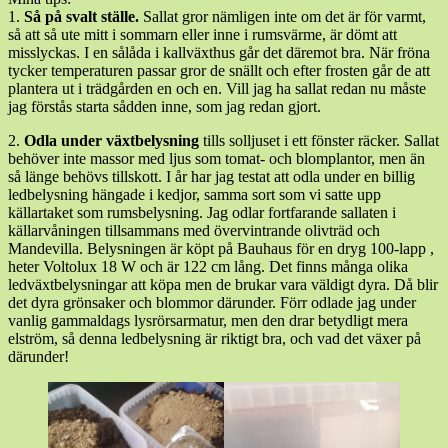
1.
Så på svalt ställe.
Sallat gror nämligen inte om det är för varmt,
så att så ute mitt i sommarn eller inne i rumsvärme, är dömt att
misslyckas. I en sålåda i kallväxthus går det däremot bra. När fröna
tycker temperaturen passar gror de snällt och efter frosten går de att
plantera ut i trädgården en och en. Vill jag ha sallat redan nu måste
jag förstås starta sådden inne, som jag redan gjort.
2.
Odla under växtbelysning
tills solljuset i ett fönster räcker. Sallat
behöver inte massor med ljus som tomat- och blomplantor, men än
så länge behövs tillskott. I år har jag testat att odla under en billig
ledbelysning hängade i kedjor, samma sort som vi satte upp
källartaket som rumsbelysning. Jag odlar fortfarande sallaten i
källarvåningen tillsammans med övervintrande olivträd och
Mandevilla. Belysningen är köpt på Bauhaus för en dryg 100-lapp ,
heter Voltolux 18 W och är 122 cm lång. Det finns många olika
ledväxtbelysningar att köpa men de brukar vara väldigt dyra. Då blir
det dyra grönsaker och blommor därunder. Förr odlade jag under
vanlig gammaldags lysrörsarmatur, men den drar betydligt mera
elström, så denna ledbelysning är riktigt bra, och vad det växer på
därunder!