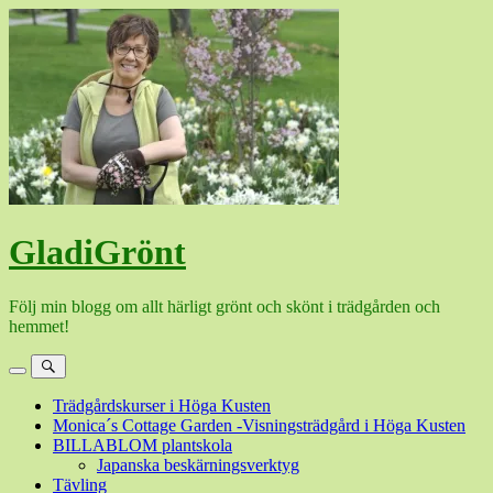
Hoppa
till
innehåll
GladiGrönt
Följ min blogg om allt härligt grönt och skönt i trädgården och
hemmet!
Meny
Sök
Trädgårdskurser i Höga Kusten
Monica´s Cottage Garden -Visningsträdgård i Höga Kusten
BILLABLOM plantskola
Japanska beskärningsverktyg
Tävling