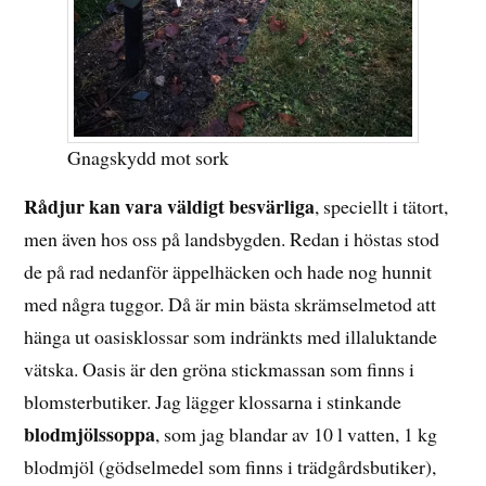
Gnagskydd mot sork
Rådjur kan vara väldigt besvärliga
, speciellt i tätort,
men även hos oss på landsbygden. Redan i höstas stod
de på rad nedanför äppelhäcken och hade nog hunnit
med några tuggor. Då är min bästa skrämselmetod att
hänga ut oasisklossar som indränkts med illaluktande
vätska. Oasis är den gröna stickmassan som finns i
blomsterbutiker. Jag lägger klossarna i stinkande
blodmjölssoppa
, som jag blandar av 10 l vatten, 1 kg
blodmjöl (gödselmedel som finns i trädgårdsbutiker),