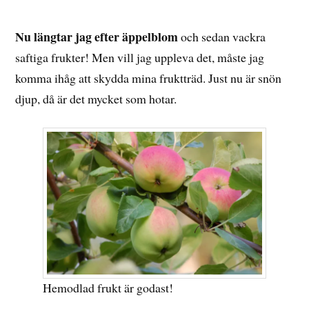
20
FEBRUARI,
2022
Nu längtar jag efter äppelblom
och sedan vackra
saftiga frukter! Men vill jag uppleva det, måste jag
komma ihåg att skydda mina fruktträd. Just nu är snön
djup, då är det mycket som hotar.
Hemodlad frukt är godast!