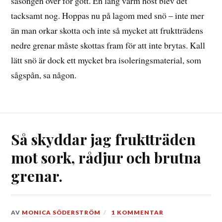
säsongen över för gott. En lång varm höst blev det
tacksamt nog. Hoppas nu på lagom med snö – inte mer
än man orkar skotta och inte så mycket att fruktträdens
nedre grenar måste skottas fram för att inte brytas. Kall
lätt snö är dock ett mycket bra isoleringsmaterial, som
sågspån, sa någon.
Så skyddar jag fruktträden
mot sork, rådjur och brutna
grenar.
DEN
AV
MONICA SÖDERSTRÖM
1 KOMMENTAR