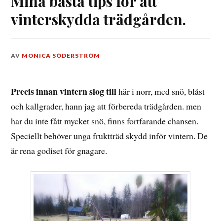
Mina bästa tips för att
vinterskydda trädgården.
DEN
AV
MONICA SÖDERSTRÖM
24
NOVEMBER,
2024
Precis innan vintern slog till
här i norr, med snö, blåst
och kallgrader, hann jag att förbereda trädgården. men
har du inte fått mycket snö, finns fortfarande chansen.
Speciellt behöver unga fruktträd skydd inför vintern. De
är rena godiset för gnagare.