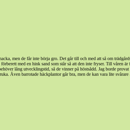
ka, men de får inte börja gro. Det går till och med att så om trädgårdsla
a förberett med en hink sand som står så att den inte fryser. Till våren
r behöver lång utvecklingstid, så de vinner på höstsådd. Jag borde provat
kruka. Även barrotade häckplantor går bra, men de kan vara lite svårare a