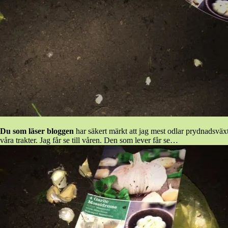
Du som läser bloggen
har säkert märkt att jag mest odlar prydnadsväxte
våra trakter. Jag får se till våren. Den som lever får se…