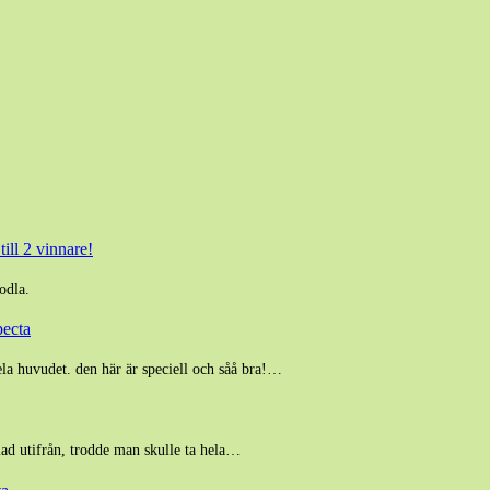
ill 2 vinnare!
odla.
pecta
ela huvudet. den här är speciell och såå bra!…
blad utifrån, trodde man skulle ta hela…