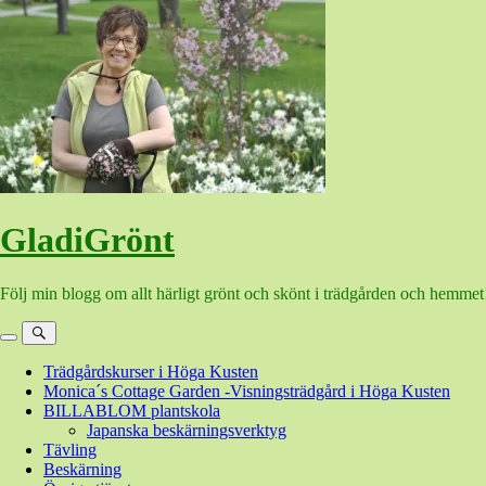
Hoppa
till
innehåll
GladiGrönt
Följ min blogg om allt härligt grönt och skönt i trädgården och hemmet
Meny
Sök
Trädgårdskurser i Höga Kusten
Monica´s Cottage Garden -Visningsträdgård i Höga Kusten
BILLABLOM plantskola
Japanska beskärningsverktyg
Tävling
Beskärning