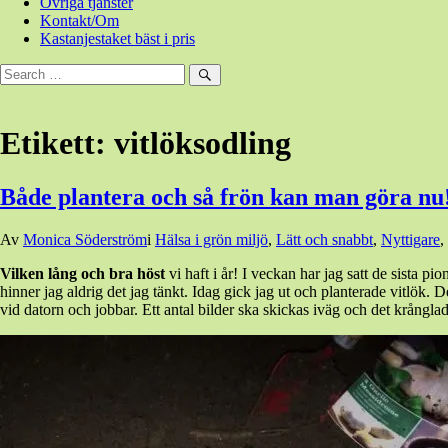
Övriga tjänster
Kontakt/Om
Kastanjestaket bäst i pris
Sök
efter:
Sök
Etikett:
vitlöksodling
Både plantera och så frön kan man göra nu
Den
Av
Monica Söderström
i
Hälsa i grön miljö
,
Lätt och snabbt
,
Nyttigare
,
29
Vilken lång och bra höst
vi haft i år! I veckan har jag satt de sista p
oktober,
hinner jag aldrig det jag tänkt. Idag gick jag ut och planterade vitlök. Det
2016
vid datorn och jobbar. Ett antal bilder ska skickas iväg och det krångla