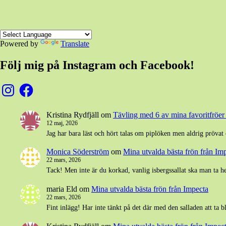
Powered by
Translate
Följ mig på Instagram och Facebook!
Instagram
Facebook
Kristina Rydfjäll
om
Tävling med 6 av mina favoritfröer t
12 maj, 2026
Jag har bara läst och hört talas om piplöken men aldrig prövat 
Monica Söderström
om
Mina utvalda bästa frön från Im
22 mars, 2026
Tack! Men inte är du korkad, vanlig isbergssallat ska man ta h
maria Eld
om
Mina utvalda bästa frön från Impecta
22 mars, 2026
Fint inlägg! Har inte tänkt på det där med den salladen att ta 