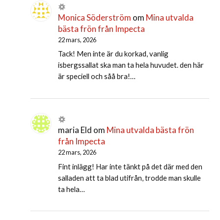
Monica Söderström
om
Mina utvalda
bästa frön från Impecta
22 mars, 2026
Tack! Men inte är du korkad, vanlig
isbergssallat ska man ta hela huvudet. den här
är speciell och såå bra!…
maria Eld
om
Mina utvalda bästa frön
från Impecta
22 mars, 2026
Fint inlägg! Har inte tänkt på det där med den
salladen att ta blad utifrån, trodde man skulle
ta hela…