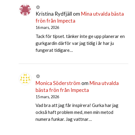
Kristina Rydfjäll
om
Mina utvalda bästa
frön från Impecta
16 mars, 2026
Tack för tipset. tänker inte ge upp planerar en
gurkgardin därför var jag tidig i år har ju
fungerat tidigare…
Monica Söderström
om
Mina utvalda
bästa frön från Impecta
15 mars, 2026
Vad bra att jag får inspirera! Gurka har jag
också haft problem med, men min metod
numera funkar. Jag vattnar…