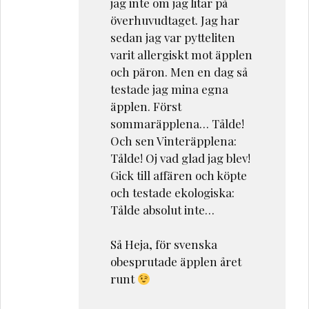
jag inte om jag litar på
överhuvudtaget. Jag har
sedan jag var pytteliten
varit allergiskt mot äpplen
och päron. Men en dag så
testade jag mina egna
äpplen. Först
sommaräpplena… Tålde!
Och sen Vinteräpplena:
Tålde! Oj vad glad jag blev!
Gick till affären och köpte
och testade ekologiska:
Tålde absolut inte…
Så Heja, för svenska
obesprutade äpplen året
runt