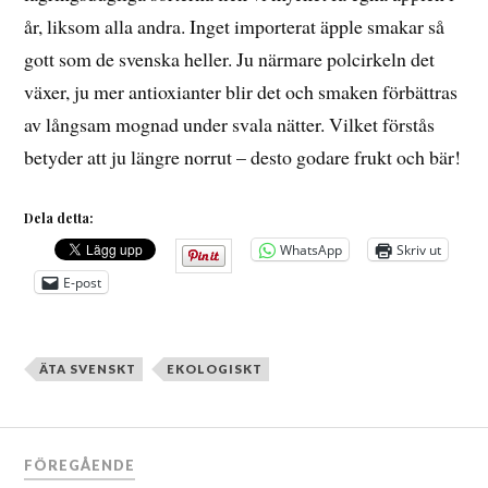
år, liksom alla andra. Inget importerat äpple smakar så
gott som de svenska heller. Ju närmare polcirkeln det
växer, ju mer antioxianter blir det och smaken förbättras
av långsam mognad under svala nätter. Vilket förstås
betyder att ju längre norrut – desto godare frukt och bär!
Dela detta:
WhatsApp
Skriv ut
E-post
ÄTA SVENSKT
EKOLOGISKT
Inläggsnavigering
FÖREGÅENDE