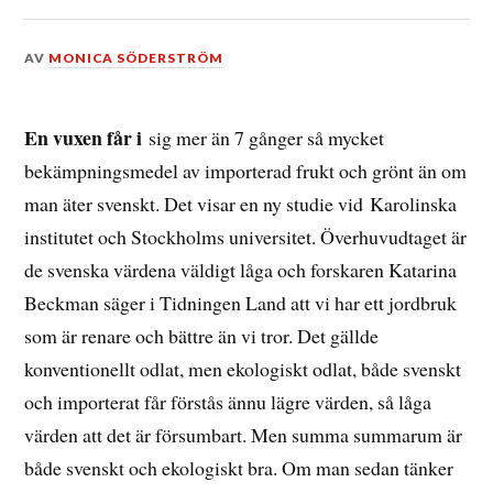
DEN
AV
MONICA SÖDERSTRÖM
3
NOVEMBER,
2015
En vuxen får i
sig mer än 7 gånger så mycket
bekämpningsmedel av importerad frukt och grönt än om
man äter svenskt. Det visar en ny studie vid Karolinska
institutet och Stockholms universitet. Överhuvudtaget är
de svenska värdena väldigt låga och forskaren Katarina
Beckman säger i Tidningen Land att vi har ett jordbruk
som är renare och bättre än vi tror. Det gällde
konventionellt odlat, men ekologiskt odlat, både svenskt
och importerat får förstås ännu lägre värden, så låga
värden att det är försumbart. Men summa summarum är
både svenskt och ekologiskt bra. Om man sedan tänker