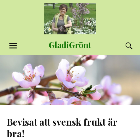
Hoppa
till
innehåll
GladiGrönt
S
MENY
Bevisat att svensk frukt är
bra!