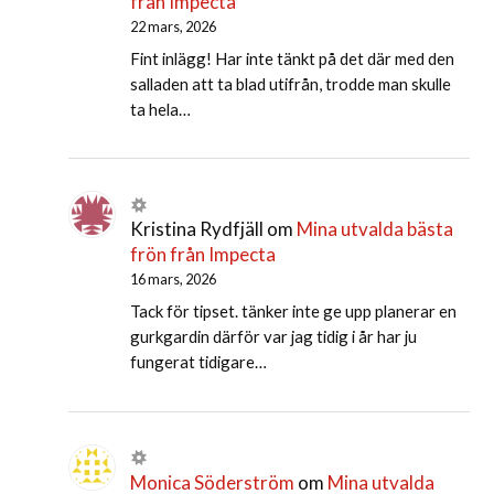
från Impecta
22 mars, 2026
Fint inlägg! Har inte tänkt på det där med den
salladen att ta blad utifrån, trodde man skulle
ta hela…
Kristina Rydfjäll
om
Mina utvalda bästa
frön från Impecta
16 mars, 2026
Tack för tipset. tänker inte ge upp planerar en
gurkgardin därför var jag tidig i år har ju
fungerat tidigare…
Monica Söderström
om
Mina utvalda