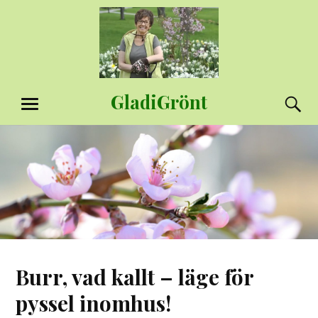
Hoppa
till
innehåll
GladiGrönt
S
MENY
Burr, vad kallt – läge för
pyssel inomhus!