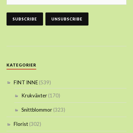
KATEGORIER
FINT INNE
(539)
Krukväxter
(170)
Snittblommor
(323)
Florist
(302)