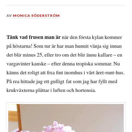
DEN
AV
MONICA SÖDERSTRÖM
23
SEPTEMBER,
2014
Tänk vad frusen man är
när den första kylan kommer
på höstarna! Som tur är har man hunnit vänja sig innan
det blir minus 25, eller tro om det blir ännu kallare – en
vargavinter kanske – efter denna tropiska sommar. Nu
känns det roligt att fixa fint inomhus i vårt året-runt-hus.
På rea hittade jag ett gulligt fat som jag har fyllt med
krukväxterna plättar i luften och hortensia.