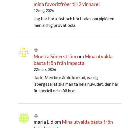
mina favoritfröer till 2 vinnare!
12 maj, 2026
Jag har bara läst och hört talas om piplöken
men aldrig prövat odla.
Monica Söderström
om
Mina utvalda
bästa frön från Impecta
22 mars, 2026
Tack! Men inte är du korkad, vanlig
isbergssallat ska man ta hela huvudet. den här
är speciell och såå bra!…
maria Eld
om
Mina utvalda bästa frön