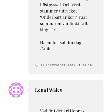
höstpyssel. Och visst
stämmer uttrycket
‘Underbart är kort’. Fast
sommaren var ändå rätt
lång i år.
Ha en fortsatt fin dag!
/Anita
24 SEPTEMBER, 2014 KL. 12:58
Lena i Wales
Vad fint det är! Hoppas