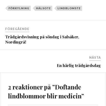
FÖRKYLNING
HÄLSOTE
LINDBLOMSTE
Inläggsnavigering
FÖREGÅENDE
Trädgårdsvisning på söndag i Salsåker,
Nordingrå!
NÄSTA
En härlig trädgårdsdag
2 reaktioner på ”
Doftande
lindblommor blir medicin
”