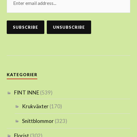
KATEGORIER
FINT INNE
(539)
Krukväxter
(170)
Snittblommor
(323)
Florist
(302)