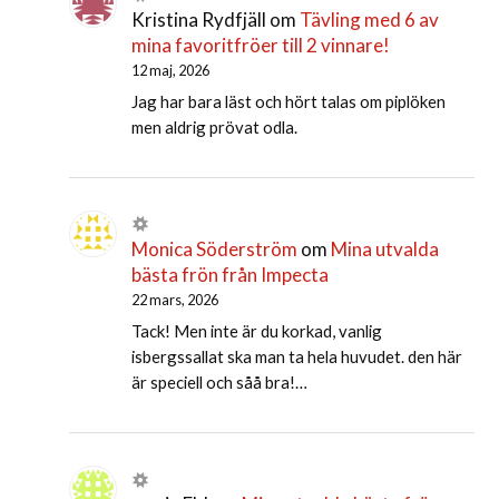
Kristina Rydfjäll
om
Tävling med 6 av
mina favoritfröer till 2 vinnare!
12 maj, 2026
Jag har bara läst och hört talas om piplöken
men aldrig prövat odla.
Monica Söderström
om
Mina utvalda
bästa frön från Impecta
22 mars, 2026
Tack! Men inte är du korkad, vanlig
isbergssallat ska man ta hela huvudet. den här
är speciell och såå bra!…