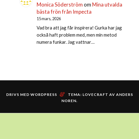
Monica Söderström
om
Mina utvalda
bästa frön från Impecta
15 mars, 2026
Vad bra att jag får inspirera! Gurka har jag
också haft problem med, men min metod
numera funkar. Jag vattnar…
&
DRIVS MED WORDPRESS
TEMA: LOVECRAFT AV
ANDERS
NOREN
.