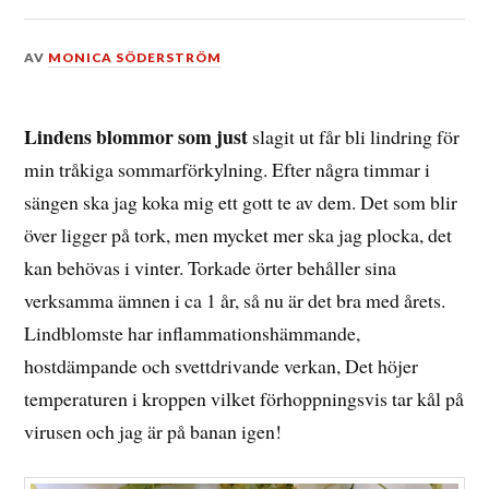
DEN
AV
MONICA SÖDERSTRÖM
21
JULI,
2016
Lindens blommor som just
slagit ut får bli lindring för
min tråkiga sommarförkylning. Efter några timmar i
sängen ska jag koka mig ett gott te av dem. Det som blir
över ligger på tork, men mycket mer ska jag plocka, det
kan behövas i vinter. Torkade örter behåller sina
verksamma ämnen i ca 1 år, så nu är det bra med årets.
Lindblomste har inflammationshämmande,
hostdämpande och svettdrivande verkan, Det höjer
temperaturen i kroppen vilket förhoppningsvis tar kål på
virusen och jag är på banan igen!