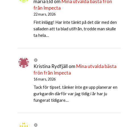
maria Eld
om
Mina utvalda bästa frön
från Impecta
22 mars, 2026
Fint inlägg! Har inte tänkt på det där med den
salladen att ta blad utifrån, trodde man skulle
ta hela…
Kristina Rydfjäll
om
Mina utvalda bästa
frön från Impecta
16 mars, 2026
Tack för tipset. tänker inte ge upp planerar en
gurkgardin därför var jag tidig i år har ju
fungerat tidigare…