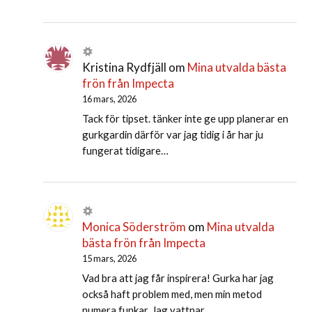
Kristina Rydfjäll
om
Mina utvalda bästa
frön från Impecta
16 mars, 2026
Tack för tipset. tänker inte ge upp planerar en
gurkgardin därför var jag tidig i år har ju
fungerat tidigare…
Monica Söderström
om
Mina utvalda
bästa frön från Impecta
15 mars, 2026
Vad bra att jag får inspirera! Gurka har jag
också haft problem med, men min metod
numera funkar. Jag vattnar…