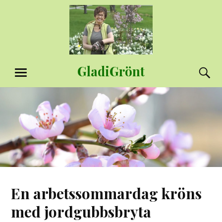
Hoppa
till
innehåll
GladiGrönt
S
MENY
En arbetssommardag kröns
med jordgubbsbryta