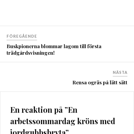
Inläggsnavigering
FÖREGÅENDE
Buskpionerna blommar lagom till första
trädgårdsvisningen!
NÄSTA
Rensa ogräs på lätt sätt
En reaktion på ”
En
arbetssommardag kröns med
jordgubbsbryta
”