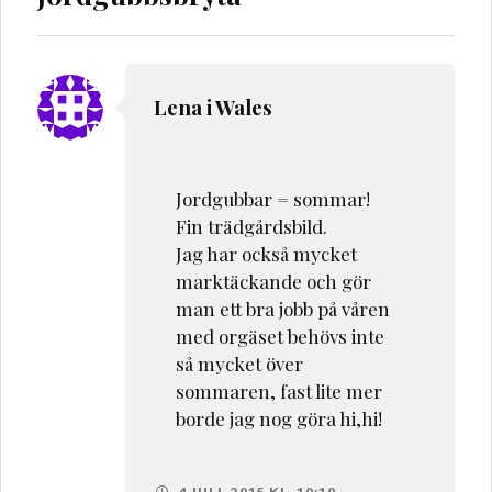
Lena i Wales
Jordgubbar = sommar!
Fin trädgårdsbild.
Jag har också mycket
marktäckande och gör
man ett bra jobb på våren
med orgäset behövs inte
så mycket över
sommaren, fast lite mer
borde jag nog göra hi,hi!
4 JULI, 2015 KL. 10:10