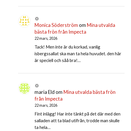
Monica Söderström
om
Mina utvalda
bästa frön från Impecta
22 mars, 2026
Tack! Men inte är du korkad, vanlig
isbergssallat ska man ta hela huvudet. den här
är speciell och såå bra!…
maria Eld
om
Mina utvalda bästa frön
från Impecta
22 mars, 2026
Fint inlägg! Har inte tänkt på det där med den
salladen att ta blad utifrån, trodde man skulle
ta hela…