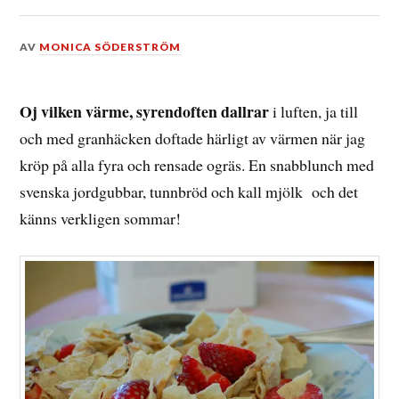
DEN
AV
MONICA SÖDERSTRÖM
3
JULI,
2015
Oj vilken värme, syrendoften dallrar
i luften, ja till
och med granhäcken doftade härligt av värmen när jag
kröp på alla fyra och rensade ogräs. En snabblunch med
svenska jordgubbar, tunnbröd och kall mjölk och det
känns verkligen sommar!