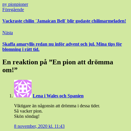
ny pion
pioner
Inläggsnavigering
Föregående
Vackraste chilin ´Jamaican Bell´ blir godaste chilimarmeladen!
Nästa
Skaffa amaryllis redan nu inför advent och jul. Mina tips för
blomning i rätt tid.
En reaktion på ”
En pion att drömma
om!
”
Lena i Wales och Spanien
Viktigare än någonsin att drömma i dessa tider.
Så vacker pion.
Skön söndag!
8 november, 2020 kl. 11:43