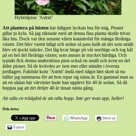
Hybridpion ’Astrid’
Att plantera på hösten
har tidigare lyckats bra för mig. Pioner
gillar ju kyla. Så jag räknade med att denna fina planta skulle trivas
lika bra. Dock var den senaste våren katastrofal för många fleråriga
växter. Det blev varmt tidigt och sedan så pass kallt att det som smält
blev ett tjockt istäcke. Det låg kvar länge på vår norrläge och tog kål
på en hel del fleråriga växter, som annars är mycket härdiga. Och
typiskt fick denna undersköna pion också en smäll och även en del
äldre pioner. Så de kvävdes av isen mer eller mindre i översta
jordlagret. Faktiskt kom ’Astrid’ ändå med något litet skott så nu
håller jag tummarna för att hon repar sig nästa år. En gammal man sa
att en sådan här vårvinter hade han upplevt för 40 år sedan. Så då
hoppas jag att det dröjer 40 år innan nästa gång.
Att odla en trädgård är att odla hopp. Inte ger man upp, heller!
Dela detta:
WhatsApp
Skriv ut
E-post