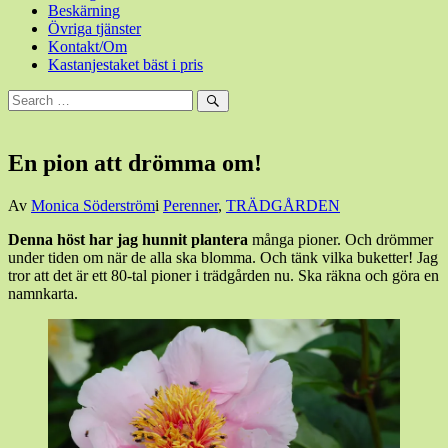
Beskärning
Övriga tjänster
Kontakt/Om
Kastanjestaket bäst i pris
Sök
efter:
Sök
En pion att drömma om!
Den
Av
Monica Söderström
i
Perenner
,
TRÄDGÅRDEN
7
Denna höst har jag hunnit plantera
många pioner. Och drömmer
november,
under tiden om när de alla ska blomma. Och tänk vilka buketter! Jag
2020
8
tror att det är ett 80-tal pioner i trädgården nu. Ska räkna och göra en
november,
namnkarta.
2020