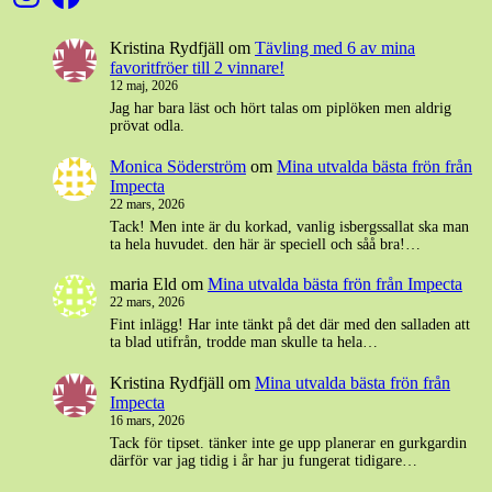
Kristina Rydfjäll
om
Tävling med 6 av mina
favoritfröer till 2 vinnare!
12 maj, 2026
Jag har bara läst och hört talas om piplöken men aldrig
prövat odla.
Monica Söderström
om
Mina utvalda bästa frön från
Impecta
22 mars, 2026
Tack! Men inte är du korkad, vanlig isbergssallat ska man
ta hela huvudet. den här är speciell och såå bra!…
maria Eld
om
Mina utvalda bästa frön från Impecta
22 mars, 2026
Fint inlägg! Har inte tänkt på det där med den salladen att
ta blad utifrån, trodde man skulle ta hela…
Kristina Rydfjäll
om
Mina utvalda bästa frön från
Impecta
16 mars, 2026
Tack för tipset. tänker inte ge upp planerar en gurkgardin
därför var jag tidig i år har ju fungerat tidigare…