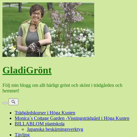
Hoppa
till
innehåll
GladiGrönt
Följ min blogg om allt härligt grönt och skönt i trädgården och
hemmet!
Meny
Sök
Trädgårdskurser i Höga Kusten
Monica´s Cottage Garden -Visningsträdgård i Höga Kusten
BILLABLOM plantskola
Japanska beskärningsverktyg
Tävling