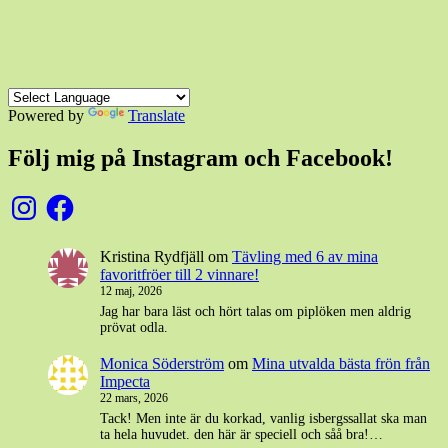
Powered by
Translate
Följ mig på Instagram och Facebook!
Instagram
Facebook
Kristina Rydfjäll
om
Tävling med 6 av mina
favoritfröer till 2 vinnare!
12 maj, 2026
Jag har bara läst och hört talas om piplöken men aldrig
prövat odla.
Monica Söderström
om
Mina utvalda bästa frön från
Impecta
22 mars, 2026
Tack! Men inte är du korkad, vanlig isbergssallat ska man
ta hela huvudet. den här är speciell och såå bra!…