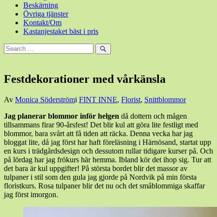
Beskärning
Övriga tjänster
Kontakt/Om
Kastanjestaket bäst i pris
Sök
efter:
Sök
Festdekorationer med vårkänsla
Den
Av
Monica Söderström
i
FINT INNE
,
Florist
,
Snittblommor
31
Jag planerar blommor inför helgen
då dottern och mågen
mars,
tillsammans firar 90-årsfest! Det blir kul att göra lite festligt med
2017
31
blommor, bara svårt att få tiden att räcka. Denna vecka har jag
mars,
bloggat lite, då jag först har haft föreläsning i Härnösand, startat upp
2017
en kurs i trädgårdsdesign och dessutom rullar tidigare kurser på. Och
på lördag har jag frökurs här hemma. Ibland kör det ihop sig. Tur att
det bara är kul uppgifter! På största bordet blir det massor av
tulpaner i stil som den gula jag gjorde på Nordvik på min första
floristkurs. Rosa tulpaner blir det nu och det småblommiga skaffar
jag först imorgon.