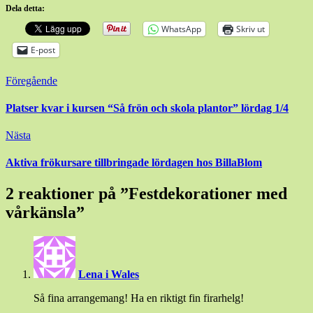
Dela detta:
WhatsApp
Skriv ut
E-post
Inläggsnavigering
Föregående
Platser kvar i kursen “Så frön och skola plantor” lördag 1/4
Nästa
Aktiva frökursare tillbringade lördagen hos BillaBlom
2 reaktioner på ”
Festdekorationer med
vårkänsla
”
Lena i Wales
Så fina arrangemang! Ha en riktigt fin firarhelg!