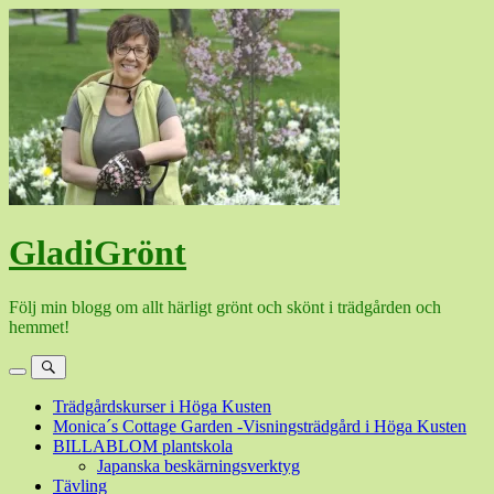
Hoppa
till
innehåll
GladiGrönt
Följ min blogg om allt härligt grönt och skönt i trädgården och
hemmet!
Meny
Sök
Trädgårdskurser i Höga Kusten
Monica´s Cottage Garden -Visningsträdgård i Höga Kusten
BILLABLOM plantskola
Japanska beskärningsverktyg
Tävling