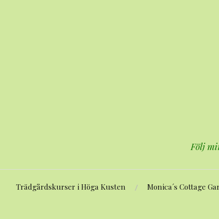
Hoppa
till
innehåll
Följ mi
Trädgårdskurser i Höga Kusten
Monica´s Cottage Ga