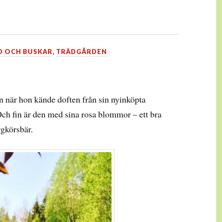
D OCH BUSKAR
,
TRÄDGÅRDEN
 när hon kände doften från sin nyinköpta
ch fin är den med sina rosa blommor – ett bra
rgkörsbär.