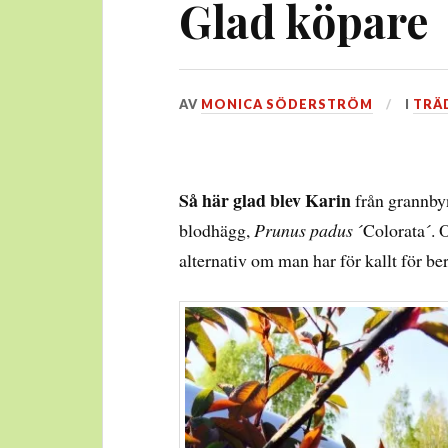
Glad köpare
DEN
AV
MONICA SÖDERSTRÖM
I
TRÄ
23
MAJ,
2014
Så här glad blev Karin
från grannbyn
blodhägg,
Prunus padus
´Colorata´. O
alternativ om man har för kallt för be