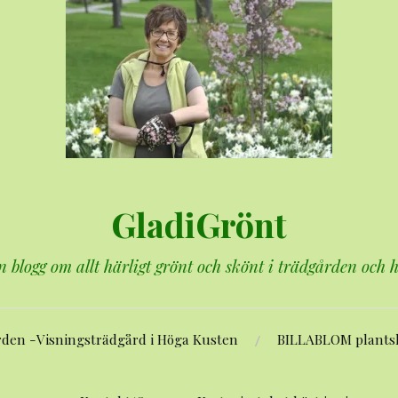
GladiGrönt
n blogg om allt härligt grönt och skönt i trädgården och
rden -Visningsträdgård i Höga Kusten
BILLABLOM plants