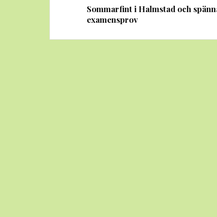
Sommarfint i Halmstad och spän
examensprov