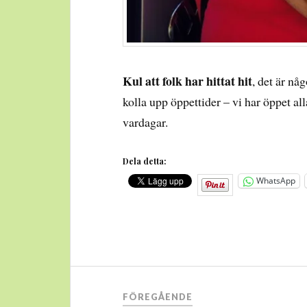
Kul att folk har hittat hit
, det är n
kolla upp öppettider – vi har öppet a
vardagar.
Dela detta:
WhatsApp
Inläggsnavigering
FÖREGÅENDE