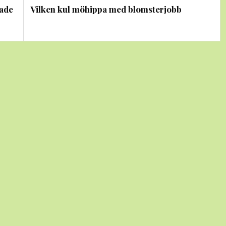
nade
Vilken kul möhippa med blomsterjobb