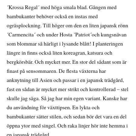
´Krossa Regal´ med höga smala blad. Gången med
bambukanter behöver också en instas med
ogräsplockning. Till höger om den en liten japansk rönn
´Carmencita´ och under Hosta ´Patriot´och kungsnävan
som blommar så härligt i lysande blått! I planteringen
längre in finns också liten koreagran, katsura och
bergkörsbär. Och mycket mer. En stor del sådant som är
finast på sensommaren. De flesta växterna har
anknytning till Asien och passar i en japansk trädgård,
fast en sådan är mycket mer strikt och kontrollerad – stel
skulle jag säga. Så jag har min egen variant. Kanske har
du användning för växttipsen. En lykta och
bambukanter sätter stilen, och sedan bör det vara en del
öppna ytor med singel. Och raka linjer hör inte hemma i
en japansk trädgård.