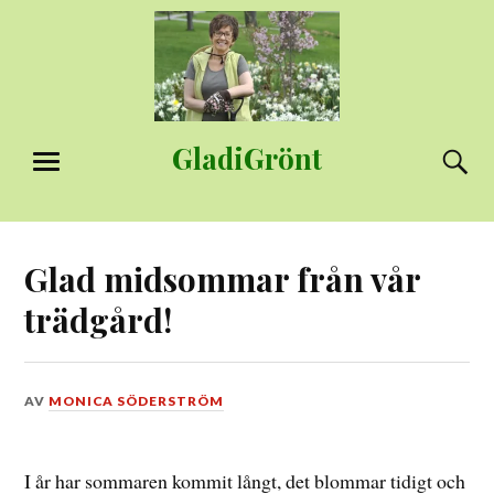
Hoppa
till
innehåll
GladiGrönt
S
MENY
Glad midsommar från vår
trädgård!
DEN
AV
MONICA SÖDERSTRÖM
22
JUNI,
2018
I år har sommaren kommit långt, det blommar tidigt och