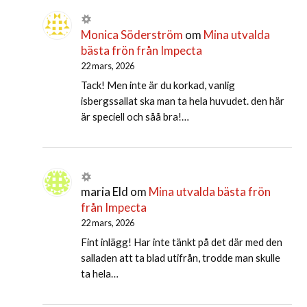
Monica Söderström
om
Mina utvalda
bästa frön från Impecta
22 mars, 2026
Tack! Men inte är du korkad, vanlig
isbergssallat ska man ta hela huvudet. den här
är speciell och såå bra!…
maria Eld
om
Mina utvalda bästa frön
från Impecta
22 mars, 2026
Fint inlägg! Har inte tänkt på det där med den
salladen att ta blad utifrån, trodde man skulle
ta hela…