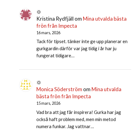
Kristina Rydfjäll
om
Mina utvalda bästa
frön från Impecta
16 mars, 2026
Tack för tipset. tänker inte ge upp planerar en
gurkgardin därför var jag tidig i år har ju
fungerat tidigare…
Monica Söderström
om
Mina utvalda
bästa frön från Impecta
15 mars, 2026
Vad bra att jag får inspirera! Gurka har jag
också haft problem med, men min metod
numera funkar. Jag vattnar…