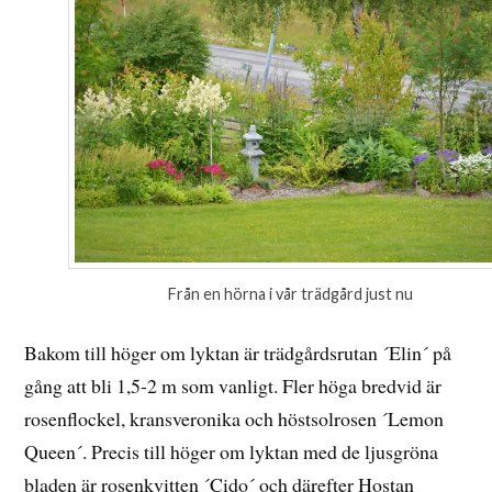
Från en hörna i vår trädgård just nu
Bakom till höger om lyktan är trädgårdsrutan ´Elin´ på
gång att bli 1,5-2 m som vanligt. Fler höga bredvid är
rosenflockel, kransveronika och höstsolrosen ´Lemon
Queen´. Precis till höger om lyktan med de ljusgröna
bladen är rosenkvitten ´Cido´ och därefter Hostan