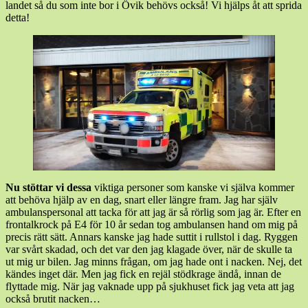
landet så du som inte bor i Övik behövs också! Vi hjälps åt att sprida
detta!
Nu stöttar vi dessa
viktiga personer som kanske vi själva kommer
att behöva hjälp av en dag, snart eller längre fram. Jag har själv
ambulanspersonal att tacka för att jag är så rörlig som jag är. Efter en
frontalkrock på E4 för 10 år sedan tog ambulansen hand om mig på
precis rätt sätt. Annars kanske jag hade suttit i rullstol i dag. Ryggen
var svårt skadad, och det var den jag klagade över, när de skulle ta
ut mig ur bilen. Jag minns frågan, om jag hade ont i nacken. Nej, det
kändes inget där. Men jag fick en rejäl stödkrage ändå, innan de
flyttade mig. När jag vaknade upp på sjukhuset fick jag veta att jag
också brutit nacken…