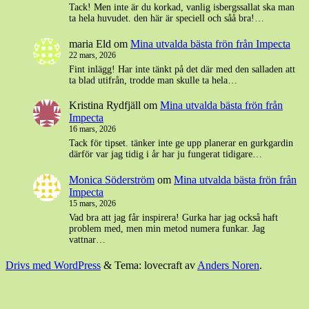
Tack! Men inte är du korkad, vanlig isbergssallat ska man
ta hela huvudet. den här är speciell och såå bra!…
maria Eld
om
Mina utvalda bästa frön från Impecta
22 mars, 2026
Fint inlägg! Har inte tänkt på det där med den salladen att
ta blad utifrån, trodde man skulle ta hela…
Kristina Rydfjäll
om
Mina utvalda bästa frön från
Impecta
16 mars, 2026
Tack för tipset. tänker inte ge upp planerar en gurkgardin
därför var jag tidig i år har ju fungerat tidigare…
Monica Söderström
om
Mina utvalda bästa frön från
Impecta
15 mars, 2026
Vad bra att jag får inspirera! Gurka har jag också haft
problem med, men min metod numera funkar. Jag
vattnar…
Drivs med WordPress
&
Tema: lovecraft av
Anders Noren
.