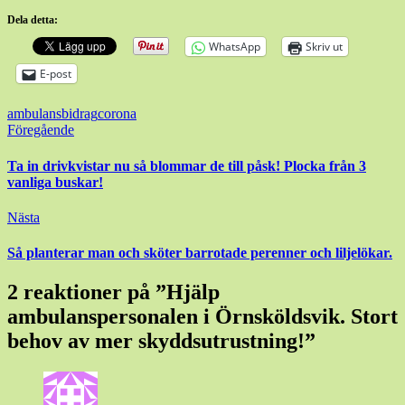
Dela detta:
WhatsApp
Skriv ut
E-post
ambulans
bidrag
corona
Inläggsnavigering
Föregående
Ta in drivkvistar nu så blommar de till påsk! Plocka från 3
vanliga buskar!
Nästa
Så planterar man och sköter barrotade perenner och liljelökar.
2 reaktioner på ”
Hjälp
ambulanspersonalen i Örnsköldsvik. Stort
behov av mer skyddsutrustning!
”