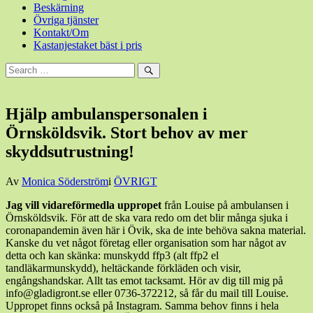
Beskärning
Övriga tjänster
Kontakt/Om
Kastanjestaket bäst i pris
Sök
efter:
Sök
Hjälp ambulanspersonalen i
Örnsköldsvik. Stort behov av mer
skyddsutrustning!
Den
Av
Monica Söderström
i
ÖVRIGT
30
Jag vill vidareförmedla uppropet
från Louise på ambulansen i
mars,
Örnsköldsvik. För att de ska vara redo om det blir många sjuka i
2020
30
coronapandemin även här i Övik, ska de inte behöva sakna material.
mars,
Kanske du vet något företag eller organisation som har något av
2020
detta och kan skänka: munskydd ffp3 (alt ffp2 el
tandläkarmunskydd), heltäckande förkläden och visir,
engångshandskar. Allt tas emot tacksamt. Hör av dig till mig på
info@gladigront.se eller 0736-372212, så får du mail till Louise.
Uppropet finns också på Instagram. Samma behov finns i hela