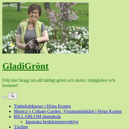
Hoppa
till
innehåll
GladiGrönt
Följ min blogg om allt härligt grönt och skönt i trädgården och
hemmet!
Meny
Sök
Trädgårdskurser i Höga Kusten
Monica´s Cottage Garden -Visningsträdgård i Höga Kusten
BILLABLOM plantskola
Japanska beskärningsverktyg
Tävling