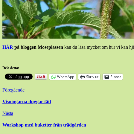
HÄR
på bloggen Moseplassen
kan du läsa mycket om hur vi kan hjäl
Dela detta:
WhatsApp
Skriv ut
E-post
Inläggsnavigering
Föregående
Visningarna duggar tätt
Nästa
Workshop med buketter från trädgården