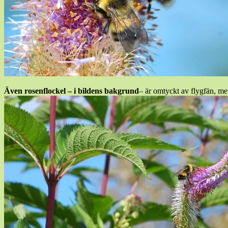
Även rosenflockel – i bildens bakgrund
– är omtyckt av flygfän, men