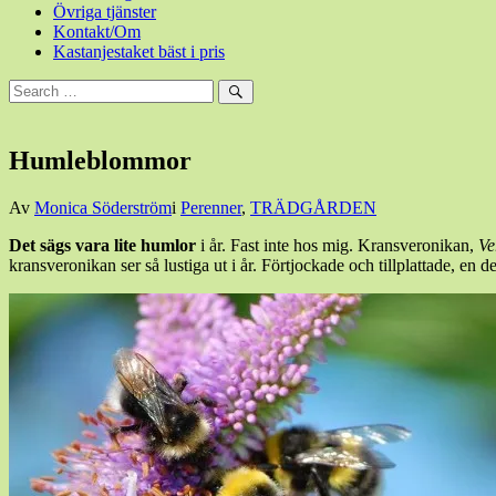
Övriga tjänster
Kontakt/Om
Kastanjestaket bäst i pris
Sök
efter:
Sök
Humleblommor
Den
Av
Monica Söderström
i
Perenner
,
TRÄDGÅRDEN
12
Det sägs vara lite humlor
i år. Fast inte hos mig. Kransveronikan,
Ve
augusti,
kransveronikan ser så lustiga ut i år. Förtjockade och tillplattade, en 
2014
12
augusti,
2014