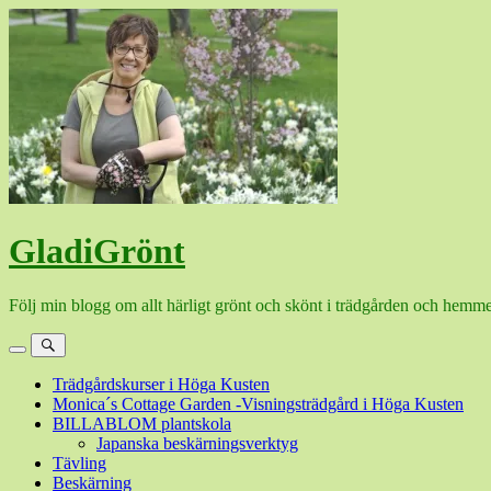
Hoppa
till
innehåll
GladiGrönt
Följ min blogg om allt härligt grönt och skönt i trädgården och hemme
Meny
Sök
Trädgårdskurser i Höga Kusten
Monica´s Cottage Garden -Visningsträdgård i Höga Kusten
BILLABLOM plantskola
Japanska beskärningsverktyg
Tävling
Beskärning