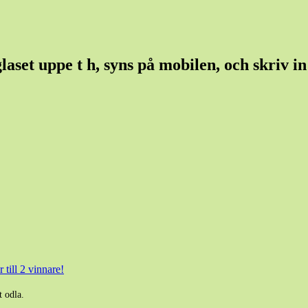
set uppe t h, syns på mobilen, och skriv in e
 till 2 vinnare!
t odla.