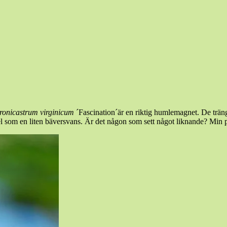
ronicastrum virginicum
´Fascination´är en riktig humlemagnet. De träng
del som en liten bäversvans. Är det någon som sett något liknande? Min pl